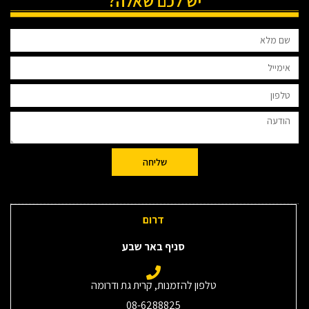
יש לכם שאלה?
שליחה
דרום
סניף באר שבע
טלפון להזמנות, קרית גת ודרומה
08-6288825