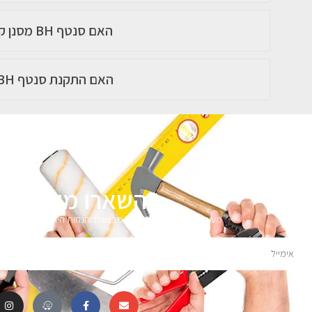
האם סנטף BH מסנן קרינת UV?
האם התקנת סנטף BH מורכבת?
השארו מעודכני
מעוניינים לקבל עדכונים על מבצעים והנחות הירשמו לניוזלטר 