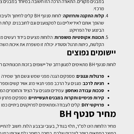
במבנים מקורים. התאורה הרכה הזו חשובה במיוחד במבנים צי
מרכזי.
קלות התקנה ותחזוקה
: לוחות סנטף BH קלים לחי
שהופך אותם לאידיאליים גם למקצוענים וגם לחובבנים. קלות 
הביצוע של הפרויקט.
תכונות אקוסטיות משופרות
: הלוחות מציעים בידוד רעשים מ
הקלטות, כיתות תרגול וסטודיו. יכולת זו משפרת את איכות הש
יישומים נפוצים
לוחות סנטף BH מתאימים למגוון רחב של יישומים בזכות תכונותיהם המתקדמות:
פרגולות וגגונים
: מספקים הגנה מפני שמש וגשם תוך שמירה ע
חניות לרכב
: מגנים על הרכב מפני תנאי מזג אוויר קשים ומפח
סככות עבודה ואחסון
: עמידים ומגנים על הציוד והחומרים המא
קירות פנימיים ותקרות במבנים תעשייתיים
: מספקים פתרון ע
פרויקטי
DIY
: קלים לעבודה ומתאימים לפרויקטים ביתיים כמו ק
מחיר סנטף
BH
מחיר הלוחות הינו למ"ר, תלוי בגודל, בעובי ובצבע הלוח. חשוב להתי