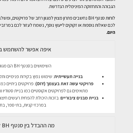
הגבוהה והתחזוקה המינימלית הנדרשת.
לוחות סנטף BH נחשבים פתרון מצוין למגוון רחב של פרויקטים
לכם שאלות נוספות או זקוקים לייעוץ נוסף, נשמח לעזור לכם במרז
היום.
איפה אפשר להשתמש בסנט
השימושים בסנטף BH הם מגוונים וכוללים בין היתר:
בנייה תעשייתית
: שימוש נפוץ בקירות פנימיים ות
פרויקטי עשה זאת בעצמך
(DIY)
: פרויקטים ביתיים כמ
מתאימים גם לפרויקטים אקוסטיים כמו בניית סטודיו ו
בניית מבנים ציבוריים
במרכזי קניות, בתי ספר, בתי
מה ההבדל בין סנטף BH לסנטף רגיל?