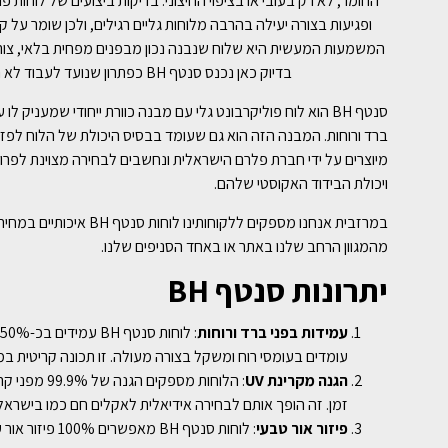
החומר, לא רק בעובי או בציפוי החיצוני. בדיקות ביצועים של לוחות
ופגיעות בצורה יעילה בהרבה מלוחות גליים רגילים, ולכן שומר על קש
המשמעות המעשית היא שלוח שנבנה נכון מבפנים מפחית בלאי, צורך 
בדיוק כאן נכנס סנטף BH כפתרון שנועד לעבוד לא רק ביום ההתקנה, אלא לאורך חיי המבנה.
סנטף BH הוא לוח פוליקרבונט גלי עם מבנה כוורת ייחודי שמעניק ל
ברד ורוחות. המבנה הזה הוא גם שעומד בבסיס היכולת של הלוח לפזר 
מיוצרים על ידי חברת פלרם הישראלית ונחשבים לבחירה מצוינת לפרו
ויכולת הבידוד האקוסטי שלהם.
במרזבית אנחנו מספקים ללקו
מהמגוון הרחב שלנו באתר או באחד הסניפים שלנו.
יתרונות סנטף
BH
עמידות בפני ברד ורוחות
עומדים בעומסי רוח ומשקל בצורה מעולה. זו תכונה קריטית במי
הגנה מקרינת
UV
זמן. זה הופך אותם לבחירה אידיאלית לאקלים חם כמו בישראל,
פיזור אור טבעי
: לוחות סנטף H