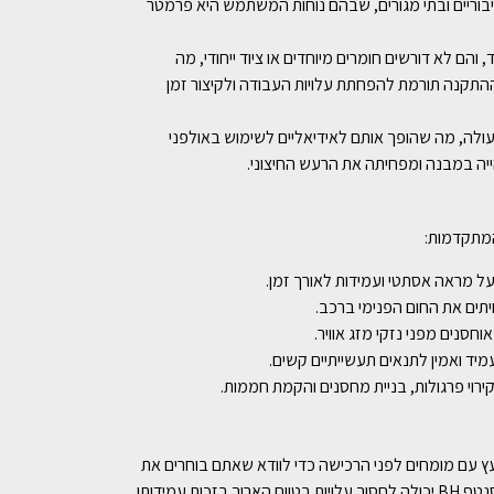
בוריים ובתי מגורים, שבהם נוחות המשתמש היא פרמטר
תוך ולעיבוד, והם לא דורשים חומרים מיוחדים או ציוד ייחודי, מה
ההתקנה תורמת להפחתת עלויות העבודה ולקיצור זמן
עולה, מה שהופך אותם לאידיאליים לשימוש באולפני
הייה במבנה ומפחיתה את הרעש החיצוני.
ל מראה אסתטי ועמידות לאורך זמן.
יתים את החום הפנימי ברכב.
וחסנים מפני נזקי מזג אוויר.
מיד ואמין לתנאים תעשייתיים קשים.
ירוי פרגולות, בניית מחסנים והקמת חממות.
יעץ עם מומחים לפני הרכישה כדי לוודא שאתם בוחרים את
המוצר המתאים ביותר לצרכים שלכם. בחירה בחומר גלם איכותי כמו סנטף BH יכולה לחסוך עלויות בטווח הארוך בזכות עמידותו