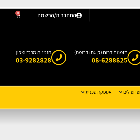
0
התחברות/הרשמה
הזמנות דרום (ק. גת ודרומה)
הזמנות מרכז וצפון
03-9282828
08-6288825
פרופילים
אספקה טכנית