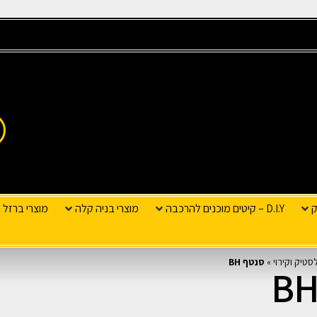
ק
D.I.Y – קיטים מוכנים להרכבה
מוצרי בניה קלה
מוצרי ברזל ו
סטיק וקירוי
»
סנטף BH