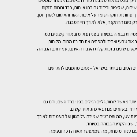
 פוליקרבונט מראות שמבנה כוורת רב-שכבתי מפזר עומסים
יחות, שקיפות ובידוד גם בתנאי חום, ברד ורוחות חזקות.
פחות תחזוקה ושומר על איכות האור והאיטום לאורך זמן.
ו עמידות גבוהה במיוחד בפני תנאי מזג אוויר קיצוניים כמו
אור טבעי ואחיד ולהפחית את חדירת החום. הלוחות
יקטים שונים בזכות קלות העבודה איתם, עמידותם הגבוהה
חותינו לוחות סנטף BH איכותיים במחירים הטובים ביותר בישראל – אתם מוזמנים להתרשם
: לוחות סנטף BH עמידים בכ-50% יותר מאשר לוחות גליים רגילים בפני ברד וגשם, והם גם
וחד באזורים עם תנאי מזג אוויר קשים.
: הלוחות מספקים הגנה של 99.9% מפני קרינת UV, מה שמבטיח שמירה על הגוון ועל העמידות לאורך
 שבו הקרינה גבוהה במיוחד.
B מאפשרים 100% פיזור אור עם סנוור מופחת, מה שמאפשר תאורה רכה ונעימה