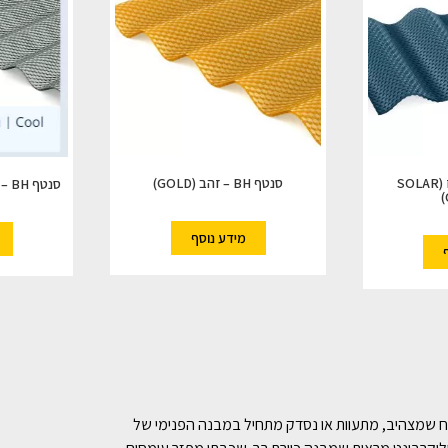
סנטף BH – טורקיז (SOLAR
סנטף BH – זהב (GOLD)
סנטף BH – חדש!!! צבע קול (COOL)
מידע נוסף
לוח שמצהיב, מתעוות או נסדק מתחיל במבנה הפנימי של