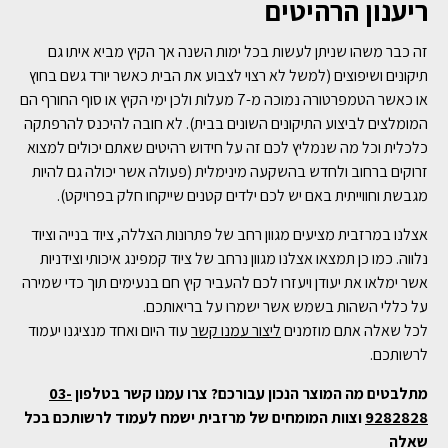
ריענון הרהיטים
זה כבר משהו שניתן לעשות בכל ימות השנה אך הקיץ מביא איתו גם
תיקונים ושיפוצים (למשל לא רצוי לצבוע את הבית כאשר יורד גשם בחוץ
או כאשר הטמפרטורה נמוכה מ-7 מעלות ולכן ימי הקיץ או סוף החורף הם
המומלצים לביצוע התיקונים השונים בבית). לא חובה להיכנס להרפתקה
כלכלית וכל מה שנמליץ לכם זה על חידוש רהיטים שאתם יכולים למצוא
זרוקים ברחוב ולחדש בהשקעה מינימלית (פעולה אשר יכולה גם להיות
מגבשת וחווייתית באם יש לכם ילדים קטנים שייקחו חלק בפרויקט).
אצלנו במרזבית מציעים מגוון רחב של פתרונות הצללה, ציוד בנייה וציוד
נלווה. כמו כן תמצאו אצלנו מגוון נרחב של ציוד קמפינג איכותי וצידניות
אשר ימלאו את יעודן ויעזרו לכם להעביר קיץ חם בנעימים תוך כדי שמירה
על כללי השהות בשמש אשר ישמרו על בריאותכם.
לכל שאלה אתם מוזמנים
ליצור עמנו קשר
עוד היום ואחד מנציגנו יעמוד
לרשותכם.
מתלבטים מה המוצר הנכון עבורכם? צרו עמנו קשר בטלפון
03-
9282828
וצוות המומחים של מרזבית ישמח לעמוד לרשותכם בכל
שאלה