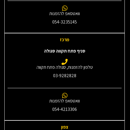
וואטסאפ להזמנות
054-3235145‎
מרכז
סניף פתח תקווה סגולה
טלפון להזמנות, סגולה פתח תקווה
03-9282828
וואטסאפ להזמנות
054-4213306
צפון