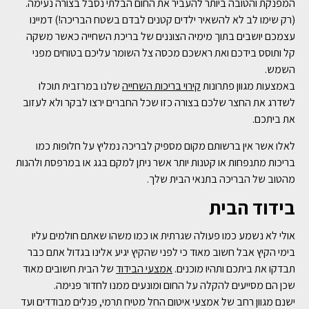
המפנקת והטובה ביותר להעביר את החום הבלתי נסבל בצורה נעימה.
(רק שימו לב לא להשאיר ילדים קטנים לבדם בשטח הבריכה!) דמיינו
עצמכם יושבים בתוך מימיה הצוננים של בריכת השחייה כאשר משקה
קל ותוסס בידכם ואת ראשכם מכסה צל השומר עליכם בטוחים מפני
השמש.
באמצעות מגוון פתרונות
קירוי בריכות השחייה
שלנו במרזבית תוכלו
לשדרג את החצר שלכם בצורה כזו שכל החברים ירצו לבקר ולא לעזוב
את ביתכם.
לאלו אשר אין ברשותם מקום מספיק לבריכה נמליץ על חלופות כמו
בריכות מתנפחות או קטנות יותר אשר ניתן למקם בגג או במרפסת ולהנות
מהטוב של הבריכה בתנאי הבית שלך.
בידוד הבית
אולי לא נשמע כמו פעולה שגרתית או כמו משהו שאתם חולמים עליו
בימי הקיץ אבל חשוב מאוד כי לפני שהקיץ יגיע אלינו בגדול אתם כבר
תבדקו את ביתכם ותהיו מוכנים.
אמצעי הבידוד
של הבית חשובים מאוד
שכן הם מסייעים להקלה על החום ומונעים ממנו לחדור פנימה.
ישנם מגוון רחב של אמצעי איטום החל מטיח תרמי, פנלים מבודדים ועד