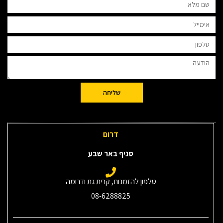
שליחה
דרום
סניף באר שבע
טלפון להזמנות, קרית גת ודרומה
08-6288825