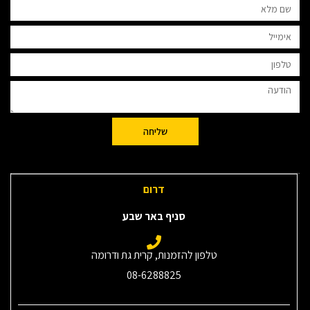
שליחה
דרום
סניף באר שבע
טלפון להזמנות, קרית גת ודרומה
08-6288825