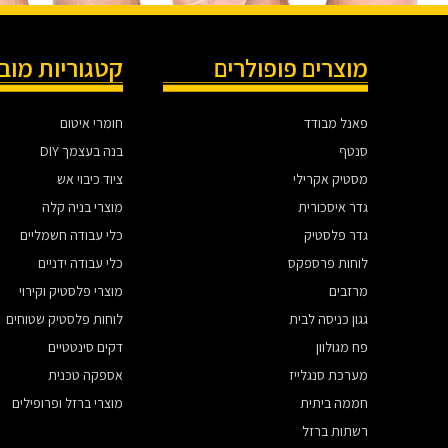
מוצרים פופולרים
קטגוריות מוב
פאנל מבודד
חומרי איטום
סנטף
בנה בעצמך DIY
מסטיק אקרילי
ציוד כיבוי אש
גדר איסכורית
מוצרי בניה קלה
גדר פלסטיק
כלי עבודה חשמליים
לוחות פרספקס
כלי עבודה ידניים
מרזבים
מוצרי פלסטיק וקירוי
גגון כניסה לבית
לוחות פלסטיק שטוחים
פח מגולוון
דקים סינטטיים
מערכת סנגלייז
אספקה טכנית
חממה ביתית
מוצרי ברזל ופרופילים
רשתות ברזל