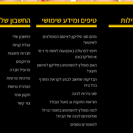
ילות
טיפים ומידע שימושי
החשבון שלי
מהם סוגי סיליקון לאיטום המומלצים
החשבון שלי
לשימוש?
עגלת קניות
חיפוי לפרגולה באמצעות לוחות פי וי סי
חברות מיוצגות
או פוליקרבונט
פרויקטים
האם מומלץ להשתמש בסיליקון לאיטום
פרופיל חברה
חיצוני?
מדיניות פרטיות
הבדיקות שחשוב לבצע לקראת החורף
בכל בית
הצהרת נגישות
סוגי גדרות לגינה
תקנון אתר
הוראות התקנת גג פאנל מבודד
צור קשר
למה מומלץ להשתמש בחומרי ברזל
ואלומיניום לגינה של הבית?
למאמרים נוספים