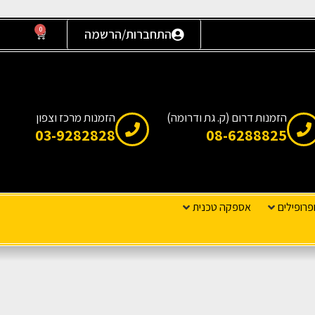
0
התחברות/הרשמה
הזמנות דרום (ק. גת ודרומה)
הזמנות מרכז וצפון
03-9282828
08-6288825
פרופילים
אספקה טכנית