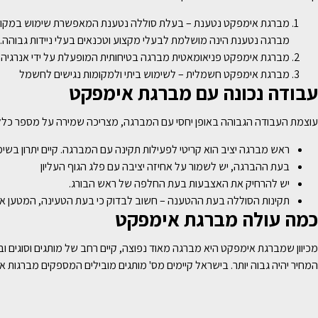
מברגת אימפקט נטענת – בעלת סוללה נטענת המאפשרת שימוש במקומו
מברגה נטענת הינה מושלמת לבעלי מקצוע וטכנאים בעלי ניידות גבוהה.
מברגת אימפקט פניאומאטית מברגה בטיחותית המופעלת על ידי אנרגיה ש
מברגת אימפקט חשמלית – לשימוש ביתי ולמקומות נגישים לחשמל
עבודה נכונה עם מברגת אימפקט
עוצמת העבודה הגבוהה באופן יחסי עם המברגה, מצריכה שמירה על מספר כללי זה
ראש מברגה יציב הוא קריטי לפעילות תקינה עם המברגה. קיים יתרון בש
בעת ההברגה, יש לשמור על אחיזה יציבה עם פלג הגוף העליון
יש להרחיק את האצבעות בעת החלפה של ראש הבורג.
תקינות הסוללה בעת ההטענה – חשוב לבדוק כי בעת הטעינה, המטען אי
כמה עולה מברגת אימפקט
מכיוון שמברגת אימפקט היא מברגה מאוד נפוצה, קיים רחב של מותגים וסוגים ו
המחיר יהיה גבוה יותר. בישראל קיימים מס' מותגים מובילים המספקים מברגות א