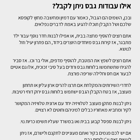
אילו עבודות גבס ניתן לקבל?
ובכן, השמים הם הגבול, כאמור עם דמיון ומחשבה מחוץ לקופסא
שלכם ושל הקבלן תוכלו להגיע באמת לדברים נפלאים.
אתם רוצים להוסיף מחצה בבית, או אפילו לבנות חדר נוסף עבור ילד
מתבגר, אז קירות גבס מיוחדים היוצרים בידוד, הם פתרון יעיל וזול
לנושא.
אתם רוצים לשפץ את המטבח, להוסיף מדפים, אולי בר וכו.. אז סביר
להניח שתשתמשו בלוחות גבס ורודים בעל סיבי זכוכית, אלו גם אטיים
לבעור אם חס וחלילה שריפה פורצת.
לחדרי השירותים והמקלחת אם תרצו להרים ארון עליון או תחתון
מעוצב, אז בטח הקבלן הגבס ישתמש בלוחות גבס ירוק דוחי רטיבות.
ניתן לבנות מתקן מעוצב לטלוויזיה יחד עם ארונית טלוויזיה המקושר
לקיר ומחביא מאחוריו כבלים למיניהם וחוטים לא רצויים.
ניתן לבנות ספסל קבוע בבית ואו במשרד שעליו תשימו כריות נוי.
אם יש לכם פגמים בקיר ואתם מעוניינים לתקנם ולישרם, אז ניתן
לעשות זאת ע״י לוחות גבס.