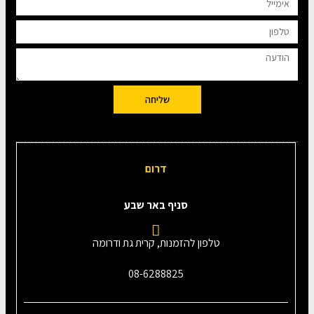
שליחה
דרום
סניף באר שבע
טלפון להזמנות, קרית גת ודרומה
08-6288825