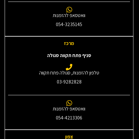
וואטסאפ להזמנות
054-3235145‎
מרכז
סניף פתח תקווה סגולה
טלפון להזמנות, סגולה פתח תקווה
03-9282828
וואטסאפ להזמנות
054-4213306
צפון