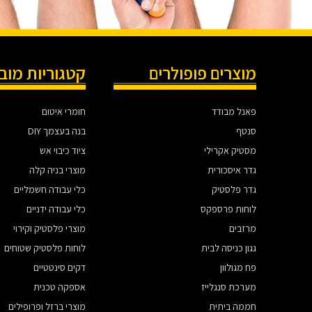
מוצרים פופולרים
קטגוריות מוב
פאנל מבודד
חומרי איטום
סנטף
בנה בעצמך DIY
מסטיק אקרילי
ציוד כיבוי אש
גדר איסכורית
מוצרי בניה קלה
גדר פלסטיק
כלי עבודה חשמליים
לוחות פרספקס
כלי עבודה ידניים
מרזבים
מוצרי פלסטיק וקירוי
גגון כניסה לבית
לוחות פלסטיק שטוחים
פח מגולוון
דקים סינטטיים
מערכת סנגלייז
אספקה טכנית
חממה ביתית
מוצרי ברזל ופרופילים