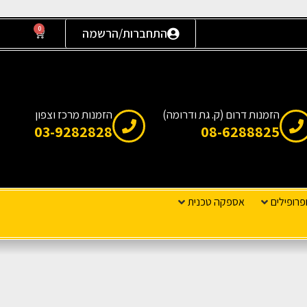
0
התחברות/הרשמה
הזמנות דרום (ק. גת ודרומה)
הזמנות מרכז וצפון
03-9282828
08-6288825
פרופילים
אספקה טכנית