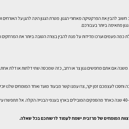
וב חשוב להבין את הפרקטיקה מאחורי הגגון. מטרת הגגון הינה להגן על האורחים
 גגון מתאימה ביותר בעבורכם.
דלת כמה פעמים וערכו מדידות על מנת להבין בצורה הטובה ביותר את המרחקים וא
א משנה אם אתם מחפשים גגון צר או רחב, כזה שמכסה שתי דלתות או דלת אחת. א
 וחסכו לעצמכם זמן יקר, צרו עמנו קשר מבעוד מועד ואחד המומחים שלנו יוכל
במרזבית אנחנו מסייעים לגורמים רבים בענף הבנייה ויש לנו ניסיון של למעלה מ-40 שנה כאחד מהספקים המובילים בארץ בע
צוות המומחים של מרזבית ישמח לעמוד לרשותכם בכל שאלה.