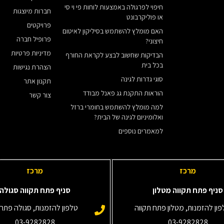
חיפוי לפרגולה באמצעות לוחות פי וי סי
חברות מיוצגות
או פוליקרבונט
פרויקטים
האם מומלץ להשתמש בסיליקון לאיטום
פרופיל חברה
חיצוני?
מדיניות פרטיות
הבדיקות שחשוב לבצע לקראת החורף
בכל בית
הצהרת נגישות
סוגי גדרות לגינה
תקנון אתר
הוראות התקנת גג פאנל מבודד
צור קשר
למה מומלץ להשתמש בחומרי ברזל
ואלומיניום לגינה של הבית?
למאמרים נוספים
מרכז
מרכז
סניף פתח תקווה מטלון
סניף פתח תקווה סגולה
ון להזמנות, מטלון פתח תקווה
טלפון להזמנות, סגולה פתח 
03-9282828
03-9282828