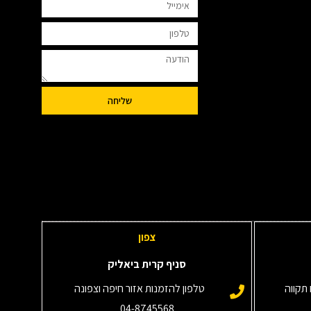
שליחה
צפון
סניף קרית ביאליק
תקווה
טלפון להזמנות אזור חיפה וצפונה
04-8745568