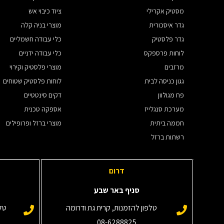
מסטיק אקרילי
ציוד כיבוי אש
גדר איסכורית
מוצרי בניה קלה
גדר פלסטיק
כלי עבודה חשמליים
לוחות פרספקס
כלי עבודה ידניים
מרזבים
מוצרי פלסטיק וקירוי
גגון כניסה לבית
לוחות פלסטיק שטוחים
פח מגולוון
דקים סינטטיים
מערכת סנגלייז
אספקה טכנית
חממה ביתית
מוצרי ברזל ופרופילים
רשתות ברזל
דרום
סניף באר שבע
טלפון להזמנות, קרית גת ודרומה
טלפ
08-6288825