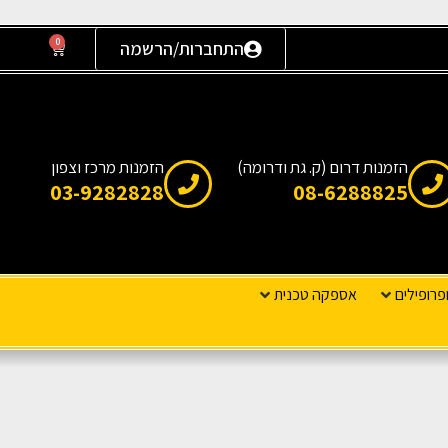
0
התחברות/הרשמה
הזמנות דרום (ק. גת ודרומה)
הזמנות מרכז וצפון
03-9282828
08-6288825
פרופילים
אספקה טכנית