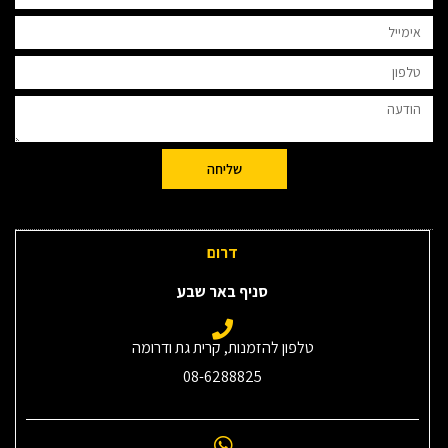
שליחה
דרום
סניף באר שבע
טלפון להזמנות, קרית גת ודרומה
08-6288825