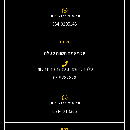
וואטסאפ להזמנות
054-3235145‎
מרכז
סניף פתח תקווה סגולה
טלפון להזמנות, סגולה פתח תקווה
03-9282828
וואטסאפ להזמנות
054-4213306
צפון