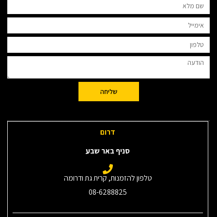
שליחה
דרום
סניף באר שבע
טלפון להזמנות, קרית גת ודרומה
08-6288825