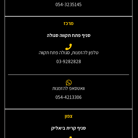
054-3235145‎
מרכז
סניף פתח תקווה סגולה
טלפון להזמנות, סגולה פתח תקווה
03-9282828
וואטסאפ להזמנות
054-4213306
צפון
סניף קרית ביאליק