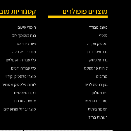
מוצרים פופולרים
קטגוריות מוב
פאנל מבודד
חומרי איטום
סנטף
בנה בעצמך DIY
מסטיק אקרילי
ציוד כיבוי אש
גדר איסכורית
מוצרי בניה קלה
גדר פלסטיק
כלי עבודה חשמליים
לוחות פרספקס
כלי עבודה ידניים
מרזבים
מוצרי פלסטיק וקירוי
גגון כניסה לבית
לוחות פלסטיק שטוחים
פח מגולוון
דקים סינטטיים
מערכת סנגלייז
אספקה טכנית
חממה ביתית
מוצרי ברזל ופרופילים
רשתות ברזל