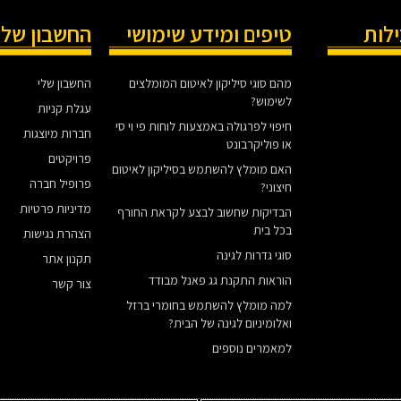
ילות
טיפים ומידע שימושי
החשבון שלי
מהם סוגי סיליקון לאיטום המומלצים
החשבון שלי
לשימוש?
עגלת קניות
חיפוי לפרגולה באמצעות לוחות פי וי סי
חברות מיוצגות
או פוליקרבונט
פרויקטים
האם מומלץ להשתמש בסיליקון לאיטום
פרופיל חברה
חיצוני?
מדיניות פרטיות
הבדיקות שחשוב לבצע לקראת החורף
בכל בית
הצהרת נגישות
סוגי גדרות לגינה
תקנון אתר
הוראות התקנת גג פאנל מבודד
צור קשר
למה מומלץ להשתמש בחומרי ברזל
ואלומיניום לגינה של הבית?
למאמרים נוספים