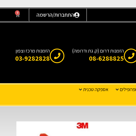
0
התחברות/הרשמה
הזמנות דרום (ק. גת ודרומה)
הזמנות מרכז וצפון
03-9282828
08-6288825
פרופילים
אספקה טכנית