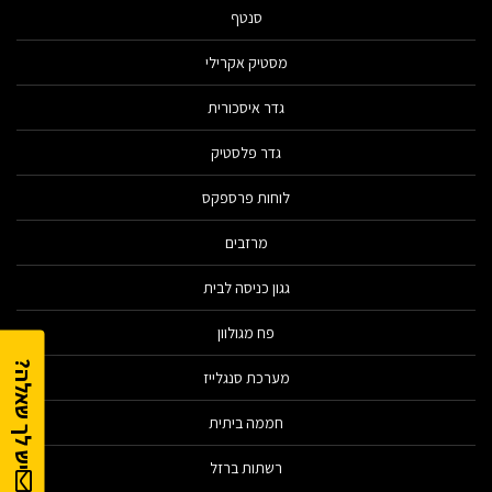
סנטף
מסטיק אקרילי
גדר איסכורית
גדר פלסטיק
לוחות פרספקס
מרזבים
גגון כניסה לבית
פח מגולוון
יש לך שאלה?
מערכת סנגלייז
חממה ביתית
רשתות ברזל