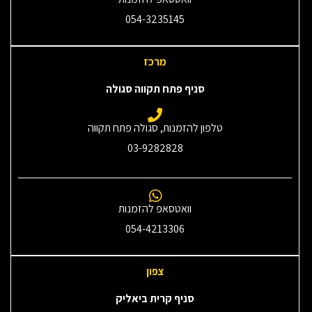
054-3235145‎
מרכז
סניף פתח תקווה סגולה
טלפון להזמנות, סגולה פתח תקווה
03-9282828
וואטסאפ להזמנות
054-4213306
צפון
סניף קרית ביאליק