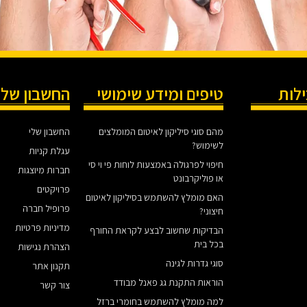
ילות
טיפים ומידע שימושי
החשבון שלי
מהם סוגי סיליקון לאיטום המומלצים
החשבון שלי
לשימוש?
עגלת קניות
חיפוי לפרגולה באמצעות לוחות פי וי סי
חברות מיוצגות
או פוליקרבונט
פרויקטים
האם מומלץ להשתמש בסיליקון לאיטום
פרופיל חברה
חיצוני?
מדיניות פרטיות
הבדיקות שחשוב לבצע לקראת החורף
בכל בית
הצהרת נגישות
סוגי גדרות לגינה
תקנון אתר
הוראות התקנת גג פאנל מבודד
צור קשר
למה מומלץ להשתמש בחומרי ברזל