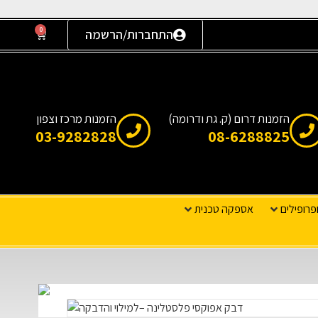
0
התחברות/הרשמה
הזמנות דרום (ק. גת ודרומה)
הזמנות מרכז וצפון
03-9282828
08-6288825
פרופילים
אספקה טכנית