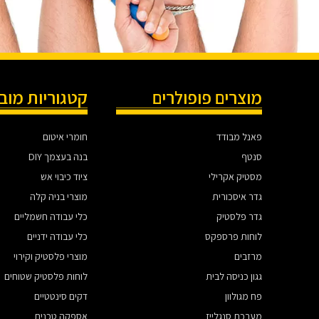
מוצרים פופולרים
קטגוריות מוב
פאנל מבודד
חומרי איטום
סנטף
בנה בעצמך DIY
מסטיק אקרילי
ציוד כיבוי אש
גדר איסכורית
מוצרי בניה קלה
גדר פלסטיק
כלי עבודה חשמליים
לוחות פרספקס
כלי עבודה ידניים
מרזבים
מוצרי פלסטיק וקירוי
גגון כניסה לבית
לוחות פלסטיק שטוחים
פח מגולוון
דקים סינטטיים
מערכת סנגלייז
אספקה טכנית