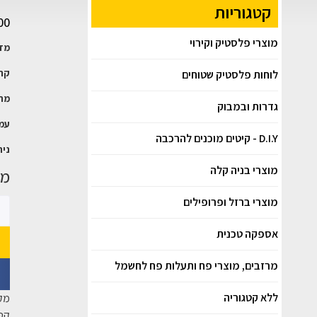
קטגוריות
00
מוצרי פלסטיק וקירוי
מדב
קרמ
לוחות פלסטיק שטוחים
מתע
גדרות ובמבוק
עמי
D.I.Y - קיטים מוכנים להרכבה
נית
מוצרי בניה קלה
משק
מוצרי ברזל ופרופילים
אספקה טכנית
מרזבים, מוצרי פח ותעלות פח לחשמל
ללא קטגוריה
מק
קטג