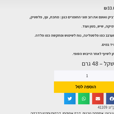
₪
33.
יק ואוטם את רוב סוגי החומרים כגון : מתכת, עץ, פלסטיק,
יקה, שיש, בטון ועוד.
רבב כמו פלסטלינה, נוח לשימוש ומתקשה כמו פלדה.
ד במים.
ן לשיוף לאחר הייבוש הסופי.
ל – 48 גרם
הוספה לסל
"ט:
41109
וריות:
אספקה טכנית
,
דבק אפוקסי
,
דבקים וסרטי הדבקה