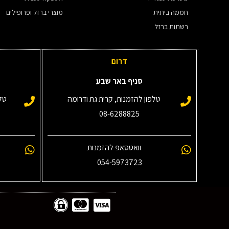
חממה ביתית
מוצרי ברזל ופרופילים
רשתות ברזל
דרום
סניף באר שבע
טלפון להזמנות, קרית גת ודרומה
טלפ
08-6288825
וואטסאפ להזמנות
054-5973723