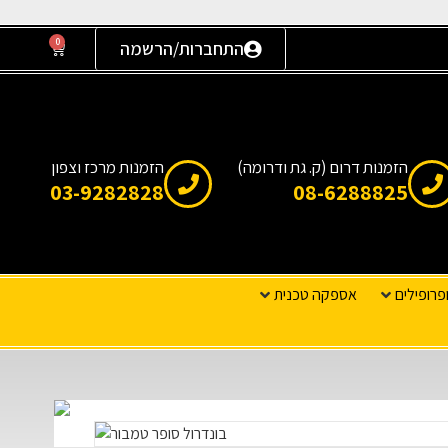
0
התחברות/הרשמה
הזמנות דרום (ק. גת ודרומה)
הזמנות מרכז וצפון
03-9282828
08-6288825
פרופילים
אספקה טכנית