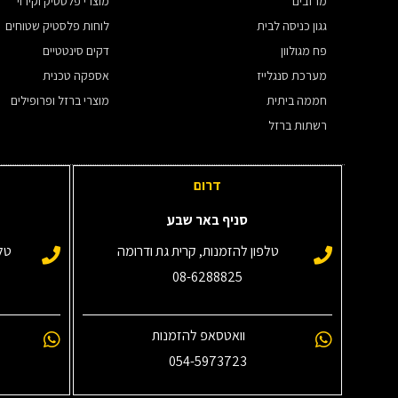
מרזבים
מוצרי פלסטיק וקירוי
גגון כניסה לבית
לוחות פלסטיק שטוחים
פח מגולוון
דקים סינטטיים
מערכת סנגלייז
אספקה טכנית
חממה ביתית
מוצרי ברזל ופרופילים
רשתות ברזל
דרום
סניף באר שבע
טלפון להזמנות, קרית גת ודרומה
טלפ
08-6288825
וואטסאפ להזמנות
054-5973723