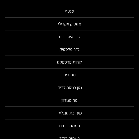
סנטף
מסטיק אקרילי
גדר איסכורית
גדר פלסטיק
לוחות פרספקס
מרזבים
גגון כניסה לבית
פח מגולוון
מערכת סנגלייז
חממה ביתית
רשתות ברזל