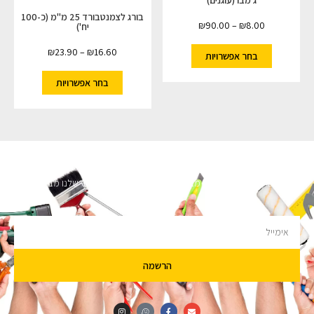
ג'מבו (עוגנים)
בורג לצמנטבורד 25 מ"מ (כ-100
₪
90.00
–
₪
8.00
יח')
₪
23.90
–
₪
16.60
בחר אפשרויות
בחר אפשרויות
השארו מעודכנים
מעוניינים לקבל עדכונים על מבצעים והנחות הירשמו לניוזלטר שלנו מבטיחים לא
להציק.
הרשמה