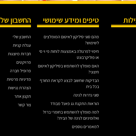
ילות
טיפים ומידע שימושי
החשבון שלי
מהם סוגי סיליקון לאיטום המומלצים
החשבון שלי
לשימוש?
עגלת קניות
חיפוי לפרגולה באמצעות לוחות פי וי סי
חברות מיוצגות
או פוליקרבונט
פרויקטים
האם מומלץ להשתמש בסיליקון לאיטום
פרופיל חברה
חיצוני?
מדיניות פרטיות
הבדיקות שחשוב לבצע לקראת החורף
בכל בית
הצהרת נגישות
סוגי גדרות לגינה
תקנון אתר
הוראות התקנת גג פאנל מבודד
צור קשר
למה מומלץ להשתמש בחומרי ברזל
ואלומיניום לגינה של הבית?
למאמרים נוספים