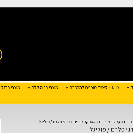
ק
D.I.Y – קיטים מוכנים להרכבה
מוצרי בניה קלה
מוצרי ברזל ו
הבית
»
קטלוג מוצרים
»
אספקה טכנית
»
ברגי פלרם / פוליגל
גי פלרם / פוליגל