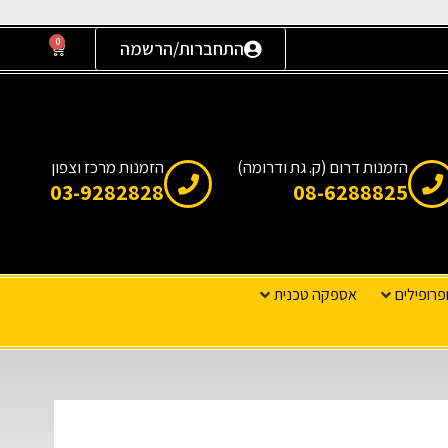
0
התחברות/הרשמה
הזמנות דרום (ק. גת ודרומה)
הזמנות מרכז וצפון
03-9282828
08-6288825
פרופילים
אספקה טכנית