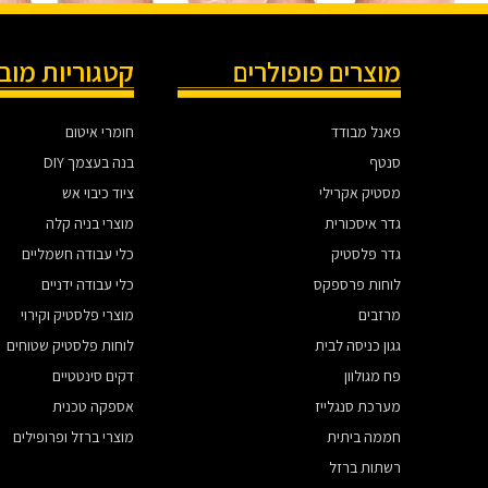
מוצרים פופולרים
קטגוריות מוב
פאנל מבודד
חומרי איטום
סנטף
בנה בעצמך DIY
מסטיק אקרילי
ציוד כיבוי אש
גדר איסכורית
מוצרי בניה קלה
גדר פלסטיק
כלי עבודה חשמליים
לוחות פרספקס
כלי עבודה ידניים
מרזבים
מוצרי פלסטיק וקירוי
גגון כניסה לבית
לוחות פלסטיק שטוחים
פח מגולוון
דקים סינטטיים
מערכת סנגלייז
אספקה טכנית
חממה ביתית
מוצרי ברזל ופרופילים
רשתות ברזל