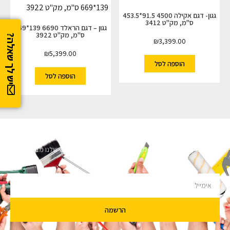
גגון- דגם אקילה 4500 91.5*453.5
ס"מ, מק"ט 3412
גגון – דגם הראלד 6690 139*669
ס"מ, מק"ט 3922
יש לך שאלה?
₪
3,399.00
₪
5,399.00
הוספה לסל
הוספה לסל
השארו מעודכנים
מעוניינים לקבל עדכונים על מבצעים והנחות הירשמו לניוזלטר שלנו מבטיחים לא
להציק.
הרשמה