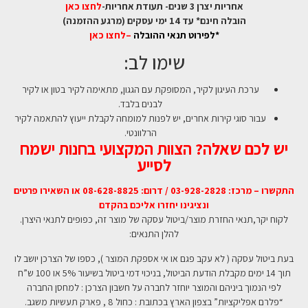
אחריות יצרן 3 שנים- תעודת אחריות-
לחצו כאן
הובלה חינם* עד 14 ימי עסקים (מרגע ההזמנה)
*לפירוט תנאי ההובלה
–
לחצו כאן
שימו לב:
ערכת העיגון לקיר, המסופקת עם הגגון, מתאימה לקיר בטון או לקיר
לבנים בלבד.
עבור סוגי קירות אחרים, יש לפנות למומחה לקבלת ייעוץ להתאמה לקיר
הרלוונטי.
יש לכם שאלה? הצוות המקצועי בחנות ישמח
לסייע
התקשרו – מרכז: 03-928-2828 / דרום: 08-628-8825 או השאירו פרטים
ונציגינו יחזרו אליכם בהקדם
לקוח יקר,תנאי החזרת מוצר/ביטול עסקה של מוצר זה, כפופים לתנאי היצרן.
להלן התנאים:
בעת ביטול עסקה ( לא עקב פגם או אי אספקת המוצר ), כספו של הצרכן יושב לו
תוך 14 ימים מקבלת הודעת הביטול, בניכוי דמי ביטול בשיעור 5% או 100 ש”ח
לפי הנמוך ביניהם והמוצר יוחזר לחברה על חשבון הצרכן : למחסן החברה
“פלרם אפליקציות” בצפון הארץ בכתובת : כחול 8 , פארק תעשיות משגב.