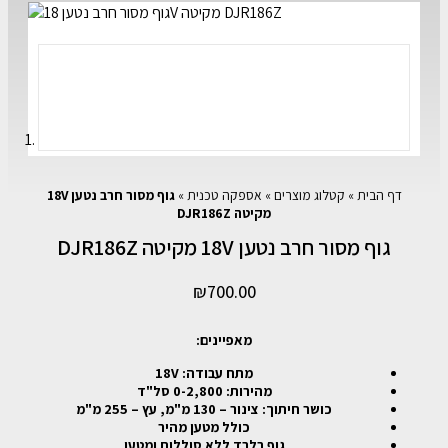
דף הבית
»
קטלוג מוצרים
»
אספקה טכנית
»
גוף מסור חרב נטען 18V
מקיטה DJR186Z
גוף מסור חרב נטען 18V מקיטה DJR186Z
₪
700.00
מאפיינים:
מתח עבודה: 18V
מהירות: 0-2,800 סל"ד
כושר חיתוך: צינור – 130 מ"מ, עץ – 255 מ"מ
כולל מטען מהיר
גוף בלבד ללא סוללות ומטען