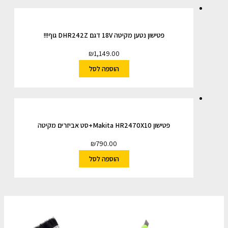
פטישון נטען מקיטה 18V דגם DHR242Z גוף!!!
₪
1,149.00
הוספה לסל
פטישון Makita HR2470X10+סט אביזרים מקיטה
₪
790.00
הוספה לסל
השארו מעודכנים