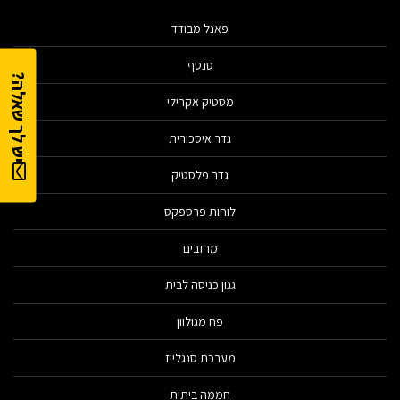
פאנל מבודד
סנטף
יש לך שאלה?
מסטיק אקרילי
גדר איסכורית
גדר פלסטיק
לוחות פרספקס
מרזבים
גגון כניסה לבית
פח מגולוון
מערכת סנגלייז
חממה ביתית