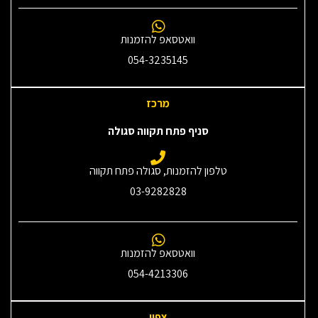
וואטסאפ להזמנות
054-3235145‎
מרכז
סניף פתח תקווה סגולה
טלפון להזמנות, סגולה פתח תקווה
03-9282828
וואטסאפ להזמנות
054-4213306
צפון