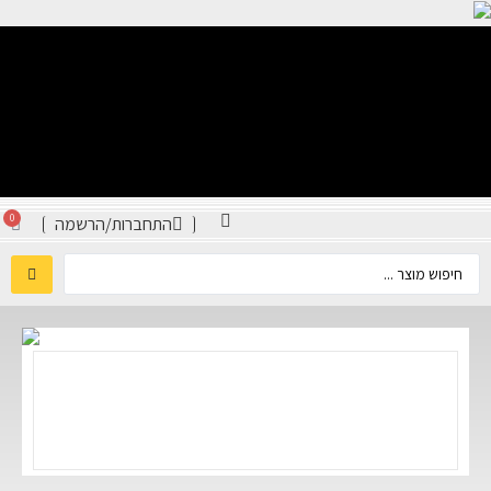
0
התחברות/הרשמה