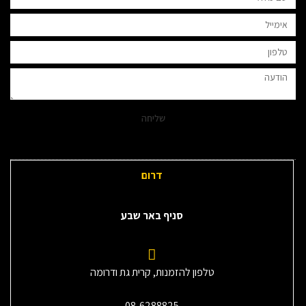
שליחה
דרום
סניף באר שבע
טלפון להזמנות, קרית גת ודרומה
08-6288825