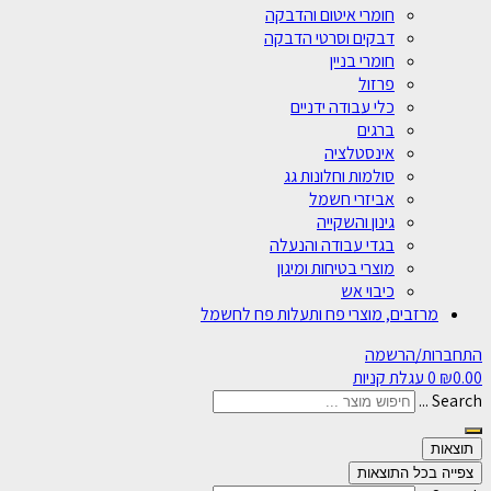
חומרי איטום והדבקה
דבקים וסרטי הדבקה
חומרי בניין
פרזול
כלי עבודה ידניים
ברגים
אינסטלציה
סולמות וחלונות גג
אביזרי חשמל
גינון והשקייה
בגדי עבודה והנעלה
מוצרי בטיחות ומיגון
כיבוי אש
מרזבים, מוצרי פח ותעלות פח לחשמל
התחברות/הרשמה
0.00
₪
0
עגלת קניות
Search ...
תוצאות
צפייה בכל התוצאות