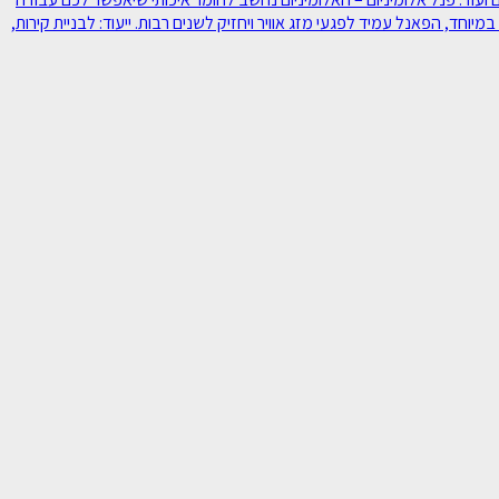
יוחד, הפאנל עמיד לפגעי מזג אוויר ויחזיק לשנים רבות. ייעוד: לבניית קירות,