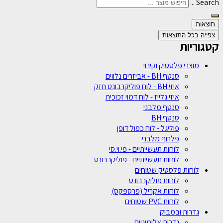
Search ...
תוצאות
צפייה בכל התוצאות
קטגוריות
מוצרי פלסטיק וקירוי
סנטף BH - אביזרים נלווים
איזי BH - לוח פוליקרבונט חזק
איזי גלייז - לוח דמוי זכוכית
סנטף מלבני
סנטף BH
פוליגל - לוח כפול דופן
פלרוף מלבני
לוחות תעשייתיים - פי.וי.סי
לוחות תעשייתיים - פוליקרבונט
לוחות פלסטיק שטוחים
לוחות פוליקרבונט
לוחות אקריל (פרספקס)
לוחות PVC שטוחים
גדרות ובמבוק
גדרות אלומיניום