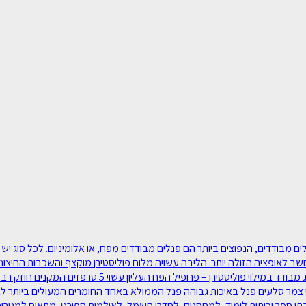
סוגי פנלים מבודדים‫, מאפיינים ושימוש: ישנם סוגים שונים של פנלים מבודדים‫, הנפוצים ביותר הם פנלי
חשב לאופציה הזולה יותר. הליבה עשויה מלוח פוליסטירן מוקצף והשכבות החיצוניו
יבילים, למחסנים, לבתי קירור ואריזה, ללולי תרנגולות ועו
 צמר סלעים פנל באיכות גבוהה פנל הממולא באחד החומרים המעולים ביותר לבידו
בתי ספר וכיתות לימוד, למחסנים, לחדרי חשמל, לאולמות ספורט, מתאים למגורים