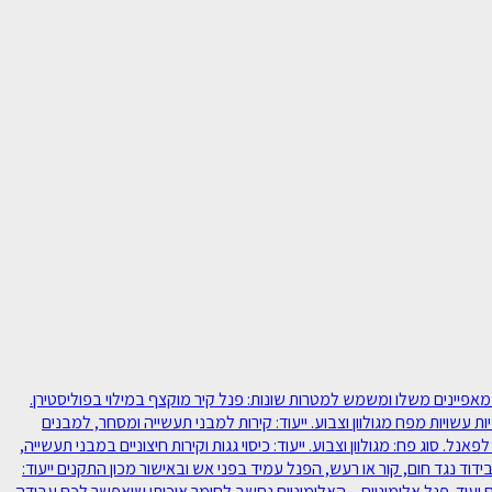
ם מבודדים מפח, או אלומיניום. לכל סוג יש מאפיינים משלו ומשמש למטרות שונות: פנל קיר מוקצף במילוי בפוליסטירן.
ת עשויות מפח מגולוון וצבוע. ייעוד: קירות למבני תעשייה ומסחר, למבנים
ד. פנל גג מבודד במילוי פוליסטירן – פרופיל הפח העליון עשוי 5 טרפזים המקנים חוזק רב לפאנל. סוג פח: מגולוון וצבוע. ייעוד: כיסוי גגות וקירות חיצוניים במבני תעשייה,
ד נגד חום, קור או רעש, הפנל עמיד בפני אש ובאישור מכון התקנים ייעוד:
 ועוד. פנל אלומיניום – האלומיניום נחשב לחומר איכותי שיאפשר לכם עבודה