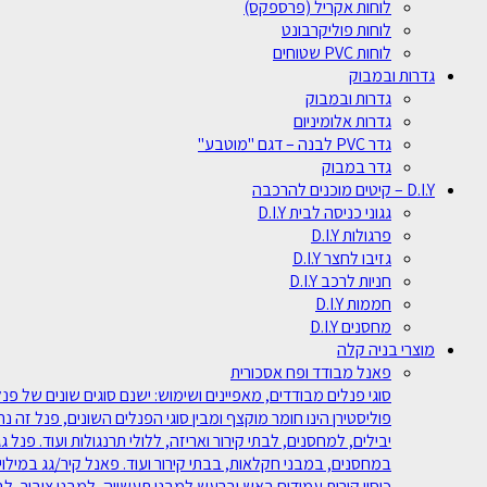
לוחות אקריל (פרספקס)
לוחות פוליקרבונט
לוחות PVC שטוחים
גדרות ובמבוק
גדרות ובמבוק
גדרות אלומיניום
גדר PVC לבנה – דגם "מוטבע"
גדר במבוק
D.I.Y – קיטים מוכנים להרכבה
גגוני כניסה לבית D.I.Y
פרגולות D.I.Y
גזיבו לחצר D.I.Y
חניות לרכב D.I.Y
חממות D.I.Y
מחסנים D.I.Y
מוצרי בניה קלה
פאנל מבודד ופח אסכורית
פוליסטירן הינו חומר מוקצף ומבין סוגי הפנלים השונים, פנל זה נ
במחסנים, במבני חקלאות, בבתי קירור ועוד. פאנל קיר/גג במילוי
כיסוי קירות עמידים באש וברעש למבני תעשייה, למבני ציבור, ל