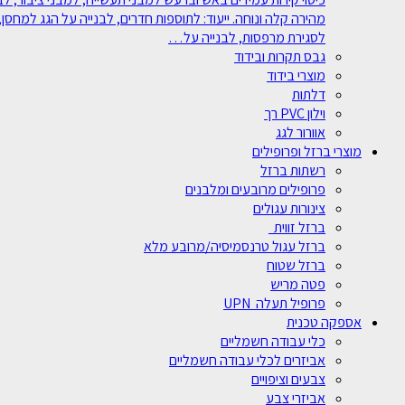
מהירה קלה ונוחה. ייעוד: לתוספות חדרים, לבנייה על הגג למחסן, 
לסגירת מרפסות, לבנייה על…
גבס תקרות ובידוד
מוצרי בידוד
דלתות
וילון PVC רך
אוורור לגג
מוצרי ברזל ופרופילים
רשתות ברזל
פרופילים מרובעים ומלבנים
צינורות עגולים
ברזל זווית
ברזל עגול טרנסמיסיה/מרובע מלא
ברזל שטוח
פטה מריש
פרופיל תעלה UPN
אספקה טכנית
כלי עבודה חשמליים
אביזרים לכלי עבודה חשמליים
צבעים וציפויים
אביזרי צבע