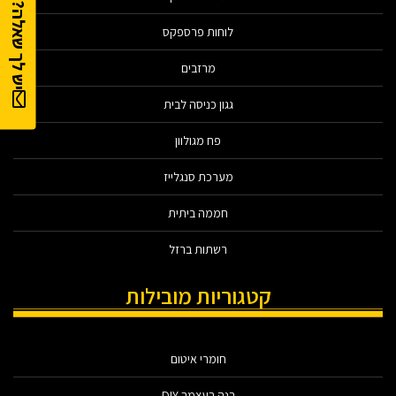
יש לך שאלה?
לוחות פרספקס
מרזבים
גגון כניסה לבית
פח מגולוון
מערכת סנגלייז
חממה ביתית
רשתות ברזל
קטגוריות מובילות
חומרי איטום
בנה בעצמך DIY