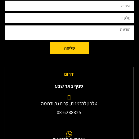
שליחה
דרום
סניף באר שבע
טלפון להזמנות, קרית גת ודרומה
08-6288825