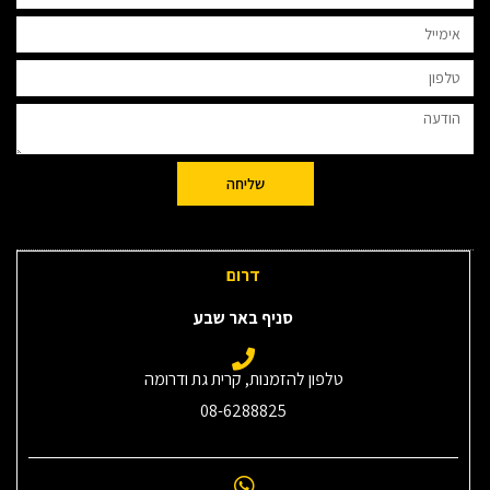
שליחה
דרום
סניף באר שבע
טלפון להזמנות, קרית גת ודרומה
08-6288825