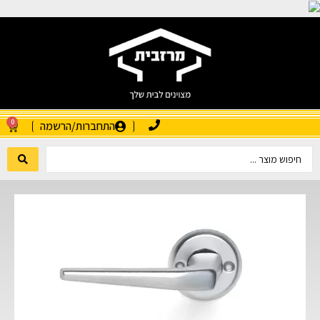
0
התחברות/הרשמה