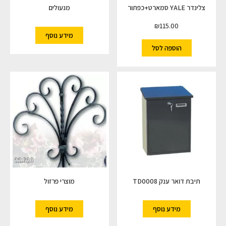
צלינדר YALE סמארט+כפתור
מנעולים
₪
115.00
מידע נוסף
הוספה לסל
תיבת דואר ענק TD0008
מוצרי פרזול
מידע נוסף
מידע נוסף