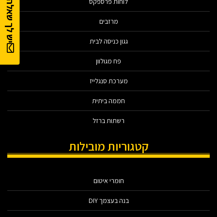
יש לך שאלה?
לוחות פרספקס
מרזבים
גגון כניסה לבית
פח מגולוון
מערכת סנגלייז
חממה ביתית
רשתות ברזל
קטגוריות מובילות
חומרי איטום
בנה בעצמך DIY