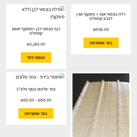
דלת בונסאי אגוז + משקוף אורן
לצבע קומפלט
כנף בונסאי לבן +משקוף תואם
₪
596.00
קומפלט
בחר אפשרויות
₪
1,165.00
הוספה לסל
צמר סלעים עטוף פלא"ב
₪
65.00
–
₪
56.00
בחר אפשרויות