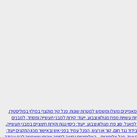
ם מבודדים מפח, או אלומיניום. לכל סוג יש מאפיינים משלו ומשמש למטרות שונות: פנל קיר מוקצף במילוי בפוליסטירן.
ת עשויות מפח מגולוון וצבוע. ייעוד: קירות למבני תעשייה ומסחר, למבנים
ד. פנל גג מבודד במילוי פוליסטירן – פרופיל הפח העליון עשוי 5 טרפזים המקנים חוזק רב לפאנל. סוג פח: מגולוון וצבוע. ייעוד: כיסוי גגות וקירות חיצוניים במבני תעשייה,
ד נגד חום, קור או רעש, הפנל עמיד בפני אש ובאישור מכון התקנים ייעוד:
 ועוד. פנל אלומיניום – האלומיניום נחשב לחומר איכותי שיאפשר לכם עבודה