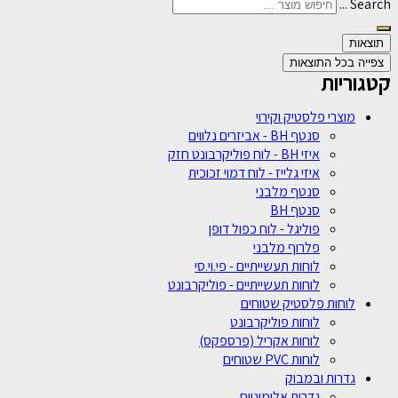
Search ...
תוצאות
צפייה בכל התוצאות
קטגוריות
מוצרי פלסטיק וקירוי
סנטף BH - אביזרים נלווים
איזי BH - לוח פוליקרבונט חזק
איזי גלייז - לוח דמוי זכוכית
סנטף מלבני
סנטף BH
פוליגל - לוח כפול דופן
פלרוף מלבני
לוחות תעשייתיים - פי.וי.סי
לוחות תעשייתיים - פוליקרבונט
לוחות פלסטיק שטוחים
לוחות פוליקרבונט
לוחות אקריל (פרספקס)
לוחות PVC שטוחים
גדרות ובמבוק
גדרות אלומיניום