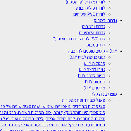
לוחות אקריל (פרספקס)
לוחות פוליקרבונט
לוחות PVC שטוחים
גדרות ובמבוק
גדרות ובמבוק
גדרות אלומיניום
גדר PVC לבנה – דגם "מוטבע"
גדר במבוק
D.I.Y – קיטים מוכנים להרכבה
גגוני כניסה לבית D.I.Y
פרגולות D.I.Y
גזיבו לחצר D.I.Y
חניות לרכב D.I.Y
חממות D.I.Y
מחסנים D.I.Y
מוצרי בניה קלה
פאנל מבודד ופח אסכורית
פוליסטירן הינו חומר מוקצף ומבין סוגי הפנלים השונים, פנל זה נ
במחסנים, במבני חקלאות, בבתי קירור ועוד. פאנל קיר/גג במילוי
כיסוי קירות עמידים באש וברעש למבני תעשייה, למבני ציבור, ל