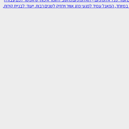
יוחד, הפאנל עמיד לפגעי מזג אוויר ויחזיק לשנים רבות. ייעוד: לבניית קירות,