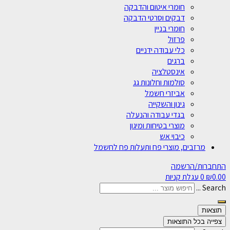
חומרי איטום והדבקה
דבקים וסרטי הדבקה
חומרי בניין
פרזול
כלי עבודה ידניים
ברגים
אינסטלציה
סולמות וחלונות גג
אביזרי חשמל
גינון והשקייה
בגדי עבודה והנעלה
מוצרי בטיחות ומיגון
כיבוי אש
מרזבים, מוצרי פח ותעלות פח לחשמל
התחברות/הרשמה
0.00
₪
0
עגלת קניות
Search ...
תוצאות
צפייה בכל התוצאות