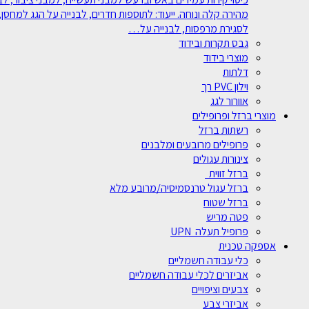
מהירה קלה ונוחה. ייעוד: לתוספות חדרים, לבנייה על הגג למחסן, 
לסגירת מרפסות, לבנייה על…
גבס תקרות ובידוד
מוצרי בידוד
דלתות
וילון PVC רך
אוורור לגג
מוצרי ברזל ופרופילים
רשתות ברזל
פרופילים מרובעים ומלבנים
צינורות עגולים
ברזל זווית
ברזל עגול טרנסמיסיה/מרובע מלא
ברזל שטוח
פטה מריש
פרופיל תעלה UPN
אספקה טכנית
כלי עבודה חשמליים
אביזרים לכלי עבודה חשמליים
צבעים וציפויים
אביזרי צבע