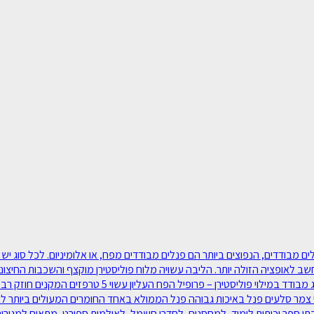
סוגי פנלים מבודדים‫, מאפיינים ושימוש: ישנם סוגים שונים של פנלים מבודדים‫, הנפוצים ביותר הם פנלי
חשב לאופציה הזולה יותר. הליבה עשויה מלוח פוליסטירן מוקצף והשכבות החיצוניו
יבילים, למחסנים, לבתי קירור ואריזה, ללולי תרנגולות ועו
 צמר סלעים פנל באיכות גבוהה פנל הממולא באחד החומרים המעולים ביותר לבידו
בתי ספר וכיתות לימוד, למחסנים, לחדרי חשמל, לאולמות ספורט, מתאים למגורים