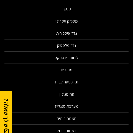
סנטף
מסטיק אקרילי
גדר איסכורית
גדר פלסטיק
לוחות פרספקס
מרזבים
גגון כניסה לבית
פח מגולוון
יש לך שאלה?
מערכת סנגלייז
חממה ביתית
רשתות ברזל