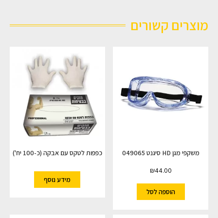
מוצרים קשורים
משקפי מגן HD סיגנט 049065
כפפות לטקס עם אבקה (כ-100 יח')
₪
44.00
מידע נוסף
הוספה לסל