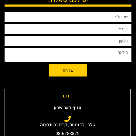
שליחה
דרום
סניף באר שבע
טלפון להזמנות, קרית גת ודרומה
08-6288825