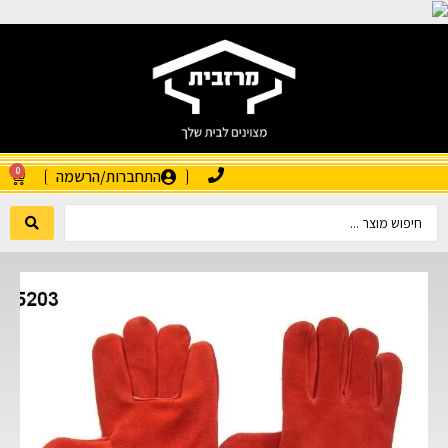
0
התחברות/הרשמה