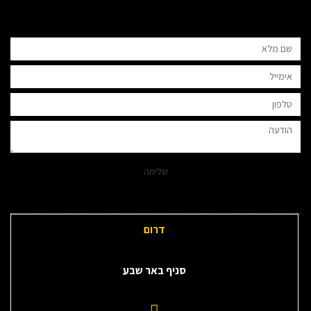
שליחה
דרום
סניף באר שבע