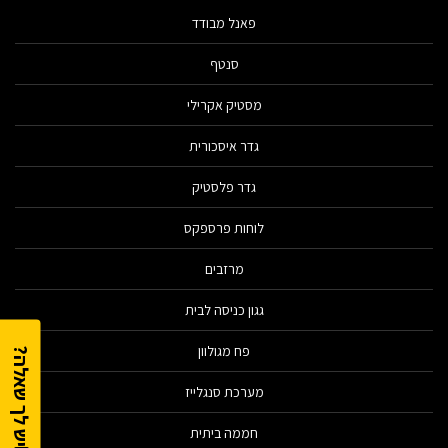
פאנל מבודד
סנטף
מסטיק אקרילי
גדר איסכורית
גדר פלסטיק
לוחות פרספקס
מרזבים
גגון כניסה לבית
פח מגולוון
יש לך שאלה?
מערכת סנגלייז
חממה ביתית