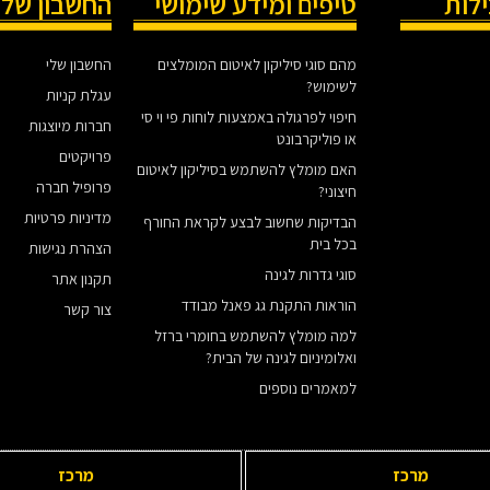
ילות
טיפים ומידע שימושי
החשבון שלי
מהם סוגי סיליקון לאיטום המומלצים
החשבון שלי
לשימוש?
עגלת קניות
חיפוי לפרגולה באמצעות לוחות פי וי סי
חברות מיוצגות
או פוליקרבונט
פרויקטים
האם מומלץ להשתמש בסיליקון לאיטום
פרופיל חברה
חיצוני?
מדיניות פרטיות
הבדיקות שחשוב לבצע לקראת החורף
בכל בית
הצהרת נגישות
סוגי גדרות לגינה
תקנון אתר
הוראות התקנת גג פאנל מבודד
צור קשר
למה מומלץ להשתמש בחומרי ברזל
ואלומיניום לגינה של הבית?
למאמרים נוספים
מרכז
מרכז