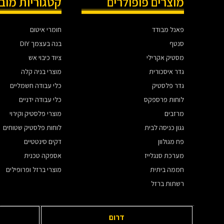
מוצרים פופולרים
קטגוריות מוב
פאנל מבודד
חומרי איטום
סנטף
בנה בעצמך DIY
מסטיק אקרילי
ציוד כיבוי אש
גדר איסכורית
מוצרי בניה קלה
גדר פלסטיק
כלי עבודה חשמליים
לוחות פרספקס
כלי עבודה ידניים
מרזבים
מוצרי פלסטיק וקירוי
גגון כניסה לבית
לוחות פלסטיק שטוחים
פח מגולוון
דקים סינטטיים
מערכת סנגלייז
אספקה טכנית
חממה ביתית
מוצרי ברזל ופרופילים
רשתות ברזל
דרום