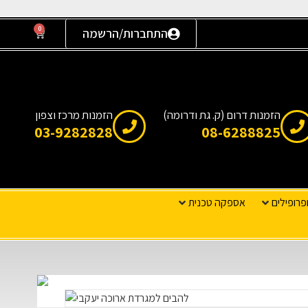
0
התחברות/הרשמה
הזמנות דרום (ק. גת ודרומה)
הזמנות מרכז וצפון
03-9282828
08-6288825
פרופילים
אספקה טכנית