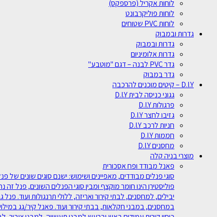
לוחות אקריל (פרספקס)
לוחות פוליקרבונט
לוחות PVC שטוחים
גדרות ובמבוק
גדרות ובמבוק
גדרות אלומיניום
גדר PVC לבנה – דגם "מוטבע"
גדר במבוק
D.I.Y – קיטים מוכנים להרכבה
גגוני כניסה לבית D.I.Y
פרגולות D.I.Y
גזיבו לחצר D.I.Y
חניות לרכב D.I.Y
חממות D.I.Y
מחסנים D.I.Y
מוצרי בניה קלה
פאנל מבודד ופח אסכורית
פוליסטירן הינו חומר מוקצף ומבין סוגי הפנלים השונים, פנל זה נ
במחסנים, במבני חקלאות, בבתי קירור ועוד. פאנל קיר/גג במילוי
כיסוי קירות עמידים באש וברעש למבני תעשייה, למבני ציבור, ל