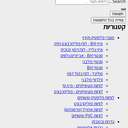
Search ...
תוצאות
צפייה בכל התוצאות
קטגוריות
מוצרי פלסטיק וקירוי
איזי BH - לוח פוליקרבונט חזק
איזי גלייז - לוח דמוי זכוכית
סנטף BH - אביזרים נלווים
סנטף מלבני
סנטף BH
פוליגל - לוח כפול דופן
פלרוף מלבני
לוחות תעשייתיים - פי.וי.סי
לוחות תעשייתיים - פוליקרבונט
לוחות פלסטיק שטוחים
לוחות פוליקרבונט
לוחות אקריל (פרספקס)
לוחות PVC שטוחים
גדרות ובמבוק
גדרות אלומיניום