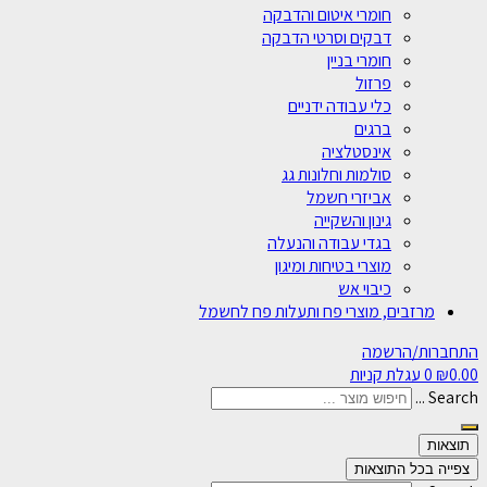
חומרי איטום והדבקה
דבקים וסרטי הדבקה
חומרי בניין
פרזול
כלי עבודה ידניים
ברגים
אינסטלציה
סולמות וחלונות גג
אביזרי חשמל
גינון והשקייה
בגדי עבודה והנעלה
מוצרי בטיחות ומיגון
כיבוי אש
מרזבים, מוצרי פח ותעלות פח לחשמל
התחברות/הרשמה
0.00
₪
0
עגלת קניות
Search ...
תוצאות
צפייה בכל התוצאות