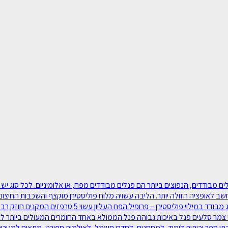
סוגי פנלים מבודדים‫, מאפיינים ושימוש: ישנם סוגים שונים של פנלים מבודדים‫, הנפוצים ביותר הם פנלי
חשב לאופציה הזולה יותר. הליבה עשויה מלוח פוליסטירן מוקצף והשכבות החיצוניו
יבילים, למחסנים, לבתי קירור ואריזה, ללולי תרנגולות ועו
 צמר סלעים פנל באיכות גבוהה פנל הממולא באחד החומרים המעולים ביותר לבידו
בתי ספר וכיתות לימוד, למחסנים, לחדרי חשמל, לאולמות ספורט, מתאים למגורים