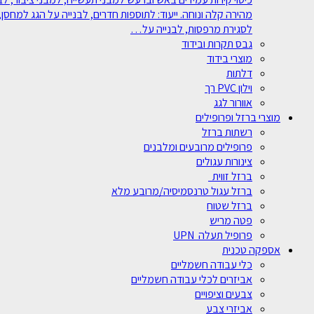
מהירה קלה ונוחה. ייעוד: לתוספות חדרים, לבנייה על הגג למחסן, 
לסגירת מרפסות, לבנייה על…
גבס תקרות ובידוד
מוצרי בידוד
דלתות
וילון PVC רך
אוורור לגג
מוצרי ברזל ופרופילים
רשתות ברזל
פרופילים מרובעים ומלבנים
צינורות עגולים
ברזל זווית
ברזל עגול טרנסמיסיה/מרובע מלא
ברזל שטוח
פטה מריש
פרופיל תעלה UPN
אספקה טכנית
כלי עבודה חשמליים
אביזרים לכלי עבודה חשמליים
צבעים וציפויים
אביזרי צבע