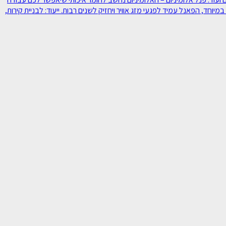
יוחד, הפאנל עמיד לפגעי מזג אוויר ויחזיק לשנים רבות. ייעוד: לבניית קירות,