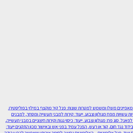
ם מבודדים מפח, או אלומיניום. לכל סוג יש מאפיינים משלו ומשמש למטרות שונות: פנל קיר מוקצף במילוי בפוליסטירן.
ת עשויות מפח מגולוון וצבוע. ייעוד: קירות למבני תעשייה ומסחר, למבנים
ד. פנל גג מבודד במילוי פוליסטירן – פרופיל הפח העליון עשוי 5 טרפזים המקנים חוזק רב לפאנל. סוג פח: מגולוון וצבוע. ייעוד: כיסוי גגות וקירות חיצוניים במבני תעשייה,
ד נגד חום, קור או רעש, הפנל עמיד בפני אש ובאישור מכון התקנים ייעוד:
 ועוד. פנל אלומיניום – האלומיניום נחשב לחומר איכותי שיאפשר לכם עבודה