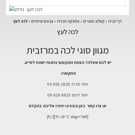
דף הבית
»
קטלוג מוצרים
»
אספקה טכנית
»
צבעים וציפויים
»
לכה לעץ
לכה לעץ
מגוון סוגי לכה במרזבית
יש לכם שאלה? הצוות המקצועי בחנות ישמח לסייע.
התקשרו-
אזור מרכז: 03-928-2828
אזור דרום: 08-628-8825
או צרו קשר כאן ונציגינו יחזרו אליכם בהקדם
[fc id='1' align='left'][/fc]