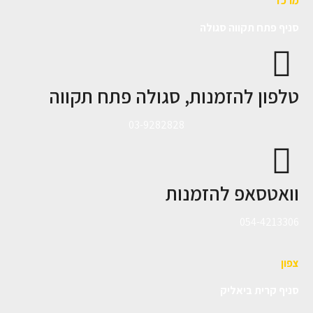
מרכז
סניף פתח תקווה סגולה
טלפון להזמנות, סגולה פתח תקווה
03-9282828
וואטסאפ להזמנות
054-4213306
צפון
סניף קרית ביאליק