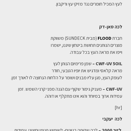
לעץ המכיל חומרים נגד מזיקי עץ וריקבון.
לכה סאן-דק
חברת
FLOOD
(מבית SUNDECK) משווקת
מוצרים הנותנים תחושת ביטחון שיגנו, ישמרו
וייפו את מראה העץ בכל עבודה.
CWF-UV 5OIL
–
שמן פרימיום הנותן לעץ
מראה קלאסי ומדגיש את יופיו הטבעי, חודר
לעומק העץ, מגן עליו מבנים ושומר על הלחות הנחוצה לו לאורך זמן.
CWF-UV –
מעניק גימור שקוף עם הגנה מפני קרני השמש. זמן
עמידות ארוך במיוחד והוא אינו מתקלף או דוהה.
[hr]
לכה יעקבי
לזור 2000 –
לכה שקופה בגוונים- לשימוש פנימי וחיצוני. עמידות