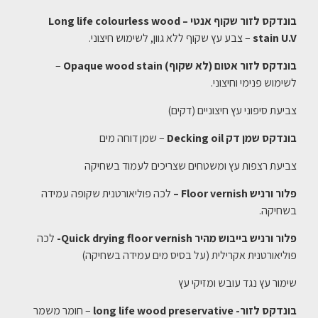
בונדקס לזור שקוף אנטי – Long life colourless wood
stain U.V
– צבע עץ שקוף ללא גוון, לשימוש חיצוני.
בונדקס לזור אטום (לא שקוף) Opaque wood stain
–
לשימוש פנימי וחיצוני.
צביעת סיפוני עץ חיצוניים (דקים)
בונדקס שמן דק Decking oil
– שמן דוחה מים
צביעת רצפות עץ ומשטחים שצריכים לעמוד בשחיקה
פלור ורניש Floor vernish –
לכה פוליאורטנית שקופה עמידה
בשחיקה.
פלור ורניש בייבוש מהיר Quick drying floor vernish-
לכה
פוליאורטנית אקרילית (על בסיס מים עמידה בשחיקה)
שימור עץ נגד עובש ומזיקי עץ
בונדקס לזור- long life wood preservative
– חומר משמר