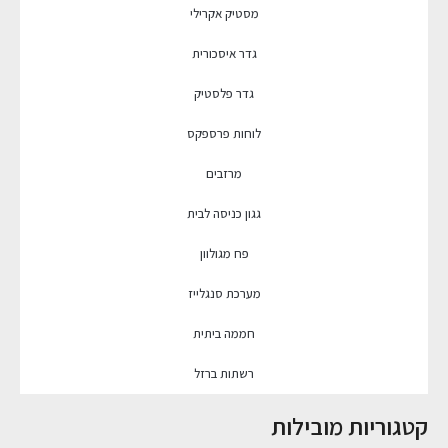
מסטיק אקרילי
גדר איסכורית
גדר פלסטיק
לוחות פרספקס
מרזבים
גגון כניסה לבית
פח מגולוון
מערכת סנגלייז
חממה ביתית
רשתות ברזל
קטגוריות מובילות