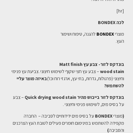
[hr]
לכה BONDEX
מוצרי
BONDEX
להגנה, טיפוח ושימור
העץ.
בונדקס לזור- צבע עץ Matt finish
wood stain
– צבע עץ חצי שקוף לשימוש חיצוני. צביעת עץ פנימי
וחיצוני (פרגולות, גדרות, בתי עץ, ארגזי רוח וכו')
באיזה מוצר עליי
להשתמש?
בונדקס לזור בייבוש מהיר Quick drying wood stain
– צבע
על בסיס מים, לשימוש פנימי וחיצוני .
(
מוצרי
BONDEX
על בסיס מים ידידותיים לסביבה – החברה
מקפידה להשתמש במינימום חומרים פעילים לטובת העץ הצרכנים
והסביבה
)