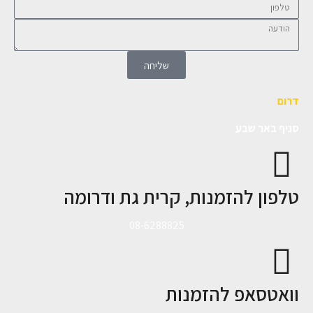
שליחה
דרום
סניף באר שבע
טלפון להזמנות, קרית גת ודרומה
08-6288825
וואטסאפ להזמנות