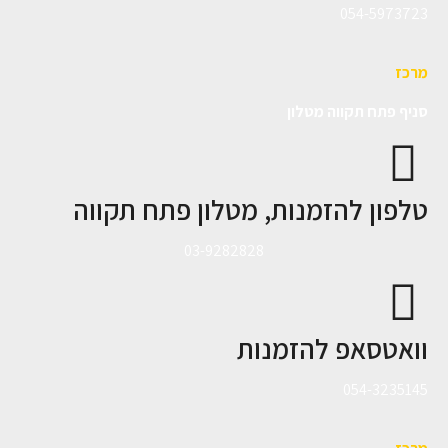
054-5973723
מרכז
סניף פתח תקווה מטלון
טלפון להזמנות, מטלון פתח תקווה
03-9282828
וואטסאפ להזמנות
054-3235145‎