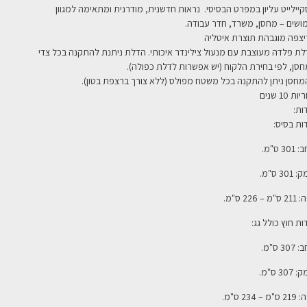
קיילייט עליון במפרט הבסיסי. נראות חדשנית, מודרנית ומתאימה למגוון
ושים – מחסן, משרד, חדר עבודה.
יצפה מוגבהת תוצרת איטליה
לת פלדה מעוצבת עם מנעול צילינדר איכותי. הדלת ניתנת להתקנה בכל צדי
סן, לפי בחירת הלקוח (יש אפשרות לדלת כפולה)
.
מחסן ניתן להתקנה בכל משטח מפולס (ללא צורך ברצפת בטון).
ת 10 שנים
ות:
ות בסיס:
30 ס"מ.
301 ס"מ.
מ – 226 ס"מ.
ות חוץ כולל גג:
30 ס"מ.
307 ס"מ.
מ – 234 ס"מ.