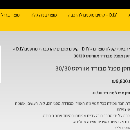
ק
D.I.Y – קיטים מוכנים להרכבה
מוצרי בניה קלה
מוצרי ברזל ו
הבית
»
קטלוג מוצרים
»
D.I.Y - קיטים מוכנים להרכבה
»
מחסנים D.I.Y
»
ן מפנל מבודד אוורסט 30/30
סן מפנל מבודד אוורסט 30/30
₪
9,800.
ן מפנל מבודד 30/30
דת חצר עמידה בכל תנאי מזג האוויר ומבודדת מפני חום, קור, רעשים, אטומה
י נזילות
.
בה על ידי מחברים בלעדיים שפותחו במיוחד עבור היחידה
.
ת אלומיניום מסיבית שאינה מחלידה
.
סן כולל
: