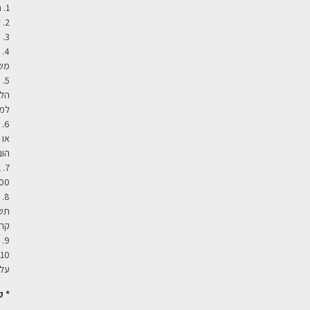
1. תשלום המשלוח והרכבה יבוצע ישירות מהלקוח למוביל בעת האספקה
2. זמן אספקת המחסן הינו עד 14 ימי עסקים.
3. הגישה למקום ההרכבה צריכה להיות פנויה ובטיחותיות
4.
משת
5.
למי
6.
הוב
100 ₪ נוספים לכל
8.
קרקע כקומה 
9. מנוף: במידה ויהיה צורך בהזמנת מנוף תחול עלות המנוף על הלקוח
0
על 
* ק