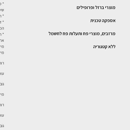
* ס
מוצרי ברזל ופרופילים
שימ
* ר
אספקה טכנית
* ד
המח
מרזבים, מוצרי פח ותעלות פח לחשמל
* ה
אחריו
ללא קטגוריה
מיד
מיד
רוחב: 1
עומק: 
גובה: 211 ס"
מיד
רוחב: 7
עומק: 
גובה: 219 ס"