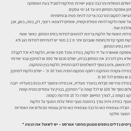
 על שטח הלקוח להיות מפולס וקשיח, שטחים לדוגמא: ריצוף, דק, במה, בטון, אבן
לבת ועוד..
 מידות השטח של הלקוח צריכות להתאים למידות בסיס המחסן. כאשר שטח
הלקוח מוקף קירות/חומות שגובהם יותר מ 2.2 מטר יש להתייחס למידות הגג ולא
דות בסיס המחסן.
 אספקה שאושרה על ידי הלקוח, במידה ומכל סיבה שהיא, הלקוח לא יוכל לקבלה
או שלא ניתן להרכיב את המחסן בביתו, ישולם סכום של 300 ₪ למתקין עבור שירותי
לה ותאום, והינו בנוסף לתשלומים להם התחייב הלקוח בגין ההתקנה.
7. במידה ונקודת ההתקנה רחוקה ממקום החניה מעל 30 מ' – ישלם הלקוח למתקין
 30 מ'.
 במידה ונדרשת סבלות בהעדר מעלית, או במידה והמוצר לא נכנס במעלית- ייגבה
תשלום נוסף של 100 ₪ לכל קומה ע"י המתקין, בבניין על עמודים נמנית קומת
1, לצורך החישוב יספרו כל 15 מדרגות כקומה.
1. הובלה עצמאית ו/או הרכבה עצמאית ו/או פרוק עצמאי מבטלים את האחריות
המוצר וחלקיו
יימים גדלים נוספים ממגוון מחסני אוורסט – יש לשאול את הנציג *