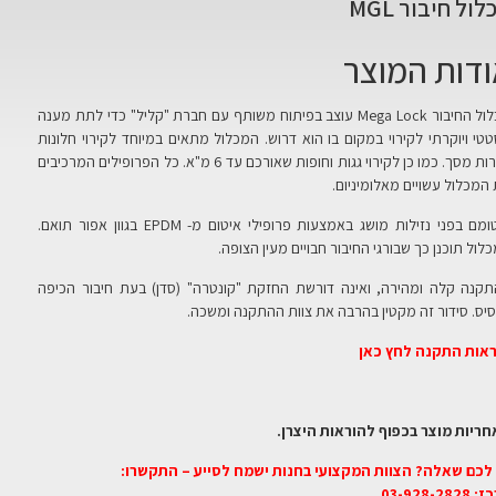
ול חיבור MGL
דות המוצר
מכלול החיבור Mega Lock עוצב בפיתוח משותף עם חברת "קליל" כדי לתת מענה
טי ויוקרתי לקירוי במקום בו הוא דרוש. המכלול מתאים במיוחד לקירוי חלונות
וקירות מסך. כמו כן לקירוי גגות וחופות שאורכם עד 6 מ"א. כל הפרופילים המרכיבים
המכלול עשויים מאלומיניום.
איטומם בפני נזילות מושג באמצעות פרופילי איטום מ- EPDM בגוון אפור תואם.
לול תוכנן כך שבורגי החיבור חבויים מעין הצופה.
קנה קלה ומהירה, ואינה דורשת החזקת "קונטרה" (סדן) בעת חיבור הכיפה
יס. סידור זה מקטין בהרבה את צוות ההתקנה ומשכה.
אות התקנה לחץ כאן
חריות מוצר בכפוף להוראות היצרן.
לכם שאלה? הצוות המקצועי בחנות ישמח לסייע – התקשרו:
03-928-282