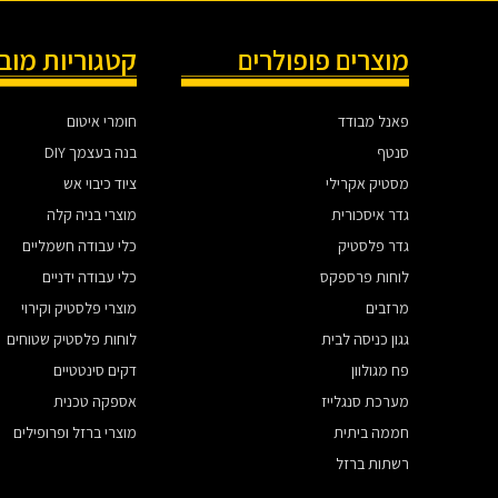
מוצרים פופולרים
קטגוריות מוב
פאנל מבודד
חומרי איטום
סנטף
בנה בעצמך DIY
מסטיק אקרילי
ציוד כיבוי אש
גדר איסכורית
מוצרי בניה קלה
גדר פלסטיק
כלי עבודה חשמליים
לוחות פרספקס
כלי עבודה ידניים
מרזבים
מוצרי פלסטיק וקירוי
גגון כניסה לבית
לוחות פלסטיק שטוחים
פח מגולוון
דקים סינטטיים
מערכת סנגלייז
אספקה טכנית
חממה ביתית
מוצרי ברזל ופרופילים
רשתות ברזל