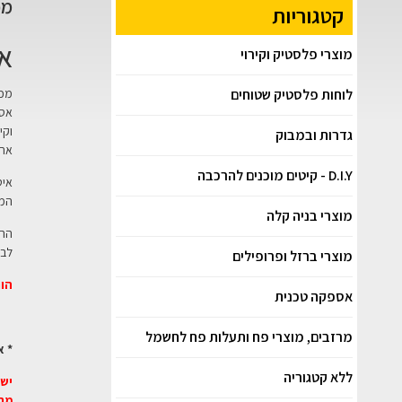
מכל
קטגוריות
או
מוצרי פלסטיק וקירוי
לוחות פלסטיק שטוחים
אסט
גדרות ובמבוק
את 
D.I.Y - קיטים מוכנים להרכבה
המכ
מוצרי בניה קלה
ההת
לבס
מוצרי ברזל ופרופילים
הור
אספקה טכנית
מרזבים, מוצרי פח ותעלות פח לחשמל
* א
ללא קטגוריה
יש 
מרכז: 8