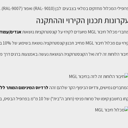
ופילי המכלול מחזקים במלאי בצבעים: לבן (RAL- 9010) ואפור (RAL-9007). במידת הצורך ניתן לקבלם גם בגווני RAL אחרים .
קרונות תכנון הקירוי וההתקנה
רי מכלול חיבור MGL מיועדים לקירוי על קונסטרוקציות נושאות
אגדים/עמודים
י עם מכלול חיבור MGL מחייב תכנון קונסטרוקציה נושאת בשיפוע של 10% באזורים גשומים ו- 45% במקומות מושלגים.
יבור הלוחות זה לזה ואל הקונסטרוקציה הנושאת נעשה באמצעות ברגים דרך פר
מחברים גמישים, ורדיוס הכיפוף הקר שלהם זהה
לרדיוס המינימום המותר ללו
ו בחשבון קיומו של מרווח פנימי (רוחב ה"בית") של 10 מ"מ בפרופיל הבסיס, בבואכם לחשב את רוחב הלוח הדרוש.