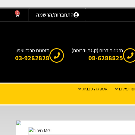
0
התחברות/הרשמה
הזמנות דרום (ק. גת ודרומה)
הזמנות מרכז וצפון
03-9282828
08-6288825
פרופילים
אספקה טכנית