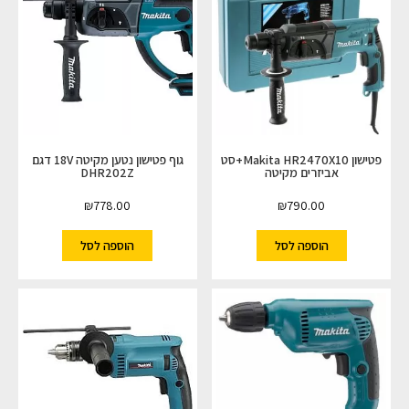
פטישון Makita HR2470X10+סט
גוף פטישון נטען מקיטה 18V דגם
אביזרים מקיטה
DHR202Z
₪
778.00
₪
790.00
הוספה לסל
הוספה לסל