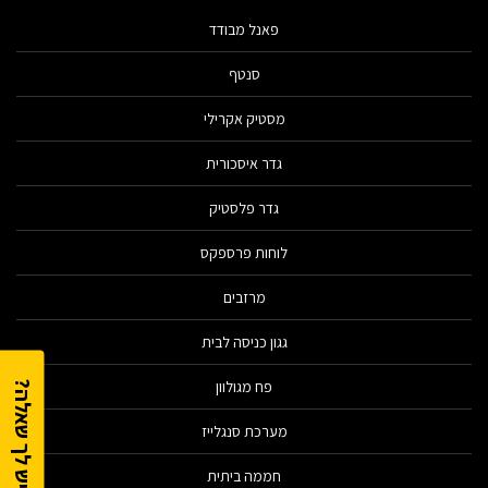
פאנל מבודד
סנטף
מסטיק אקרילי
גדר איסכורית
גדר פלסטיק
לוחות פרספקס
מרזבים
גגון כניסה לבית
פח מגולוון
יש לך שאלה?
מערכת סנגלייז
חממה ביתית