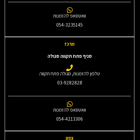
וואטסאפ להזמנות
054-3235145‎
מרכז
סניף פתח תקווה סגולה
טלפון להזמנות, סגולה פתח תקווה
03-9282828
וואטסאפ להזמנות
054-4213306
צפון