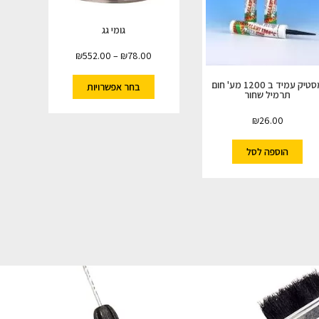
גומי גג
₪
552.00
–
₪
78.00
מסטיק עמיד ב 1200 מע' חום
בחר אפשרויות
תרמיל שחור
₪
26.00
הוספה לסל