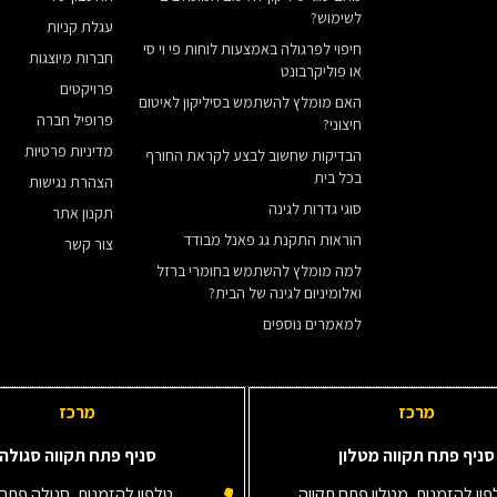
לשימוש?
עגלת קניות
חיפוי לפרגולה באמצעות לוחות פי וי סי
חברות מיוצגות
או פוליקרבונט
פרויקטים
האם מומלץ להשתמש בסיליקון לאיטום
פרופיל חברה
חיצוני?
מדיניות פרטיות
הבדיקות שחשוב לבצע לקראת החורף
בכל בית
הצהרת נגישות
סוגי גדרות לגינה
תקנון אתר
הוראות התקנת גג פאנל מבודד
צור קשר
למה מומלץ להשתמש בחומרי ברזל
ואלומיניום לגינה של הבית?
למאמרים נוספים
מרכז
מרכז
סניף פתח תקווה מטלון
סניף פתח תקווה סגולה
ון להזמנות, מטלון פתח תקווה
טלפון להזמנות, סגולה פתח 