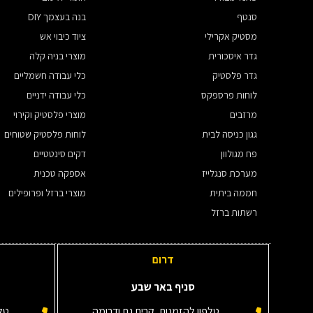
סנטף
בנה בעצמך DIY
מסטיק אקרילי
ציוד כיבוי אש
גדר איסכורית
מוצרי בניה קלה
גדר פלסטיק
כלי עבודה חשמליים
לוחות פרספקס
כלי עבודה ידניים
מרזבים
מוצרי פלסטיק וקירוי
גגון כניסה לבית
לוחות פלסטיק שטוחים
פח מגולוון
דקים סינטטיים
מערכת סנגלייז
אספקה טכנית
חממה ביתית
מוצרי ברזל ופרופילים
רשתות ברזל
דרום
סניף באר שבע
טלפון להזמנות, קרית גת ודרומה
טלפ