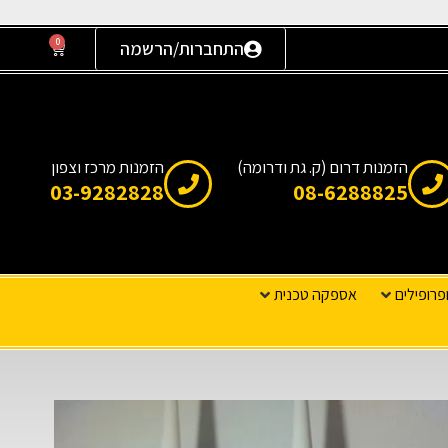
0
התחברות/הרשמה
הזמנות דרום (ק. גת ודרומה)
הזמנות מרכז וצפון
03-9282828
08-6288825
פרופילים
אספקה טכנית