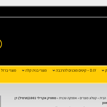
ק
D.I.Y – קיטים מוכנים להרכבה
מוצרי בניה קלה
מוצרי ברזל ו
הבית
»
קטלוג מוצרים
»
אספקה טכנית
»
מסטיק אקרילי 1001(תרמיל) דן
וון