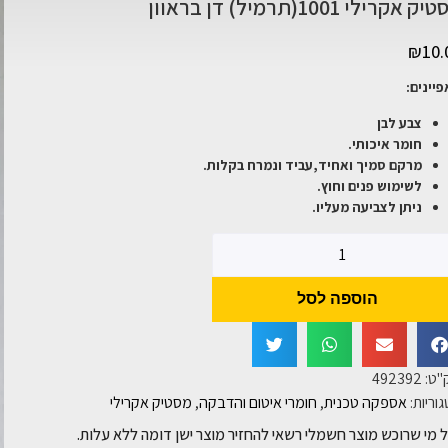
 אקרילי 1001(תרמיל) דן בראוון
₪
10.
יינים:
צבע לבן
חומר איכותי.
מרקם סמיך ואחיד,עביד ונמרח בקלות.
לשימוש פנים וחוץ.
ניתן לצביעה מעליו.
הוספה לסל
"ט:
492392
וריות:
אספקה טכנית
,
חומרי איטום והדבקה
,
מסטיק אקרילי
 מי שרוכש מוצר חשמלי רשאי להחזיר מוצר ישן דומה ללא עלות.