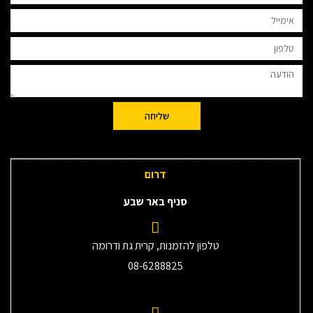
שליחה
דרום
סניף באר שבע
טלפון להזמנות, קרית גת ודרומה
08-6288825