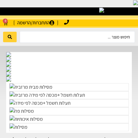
0
התחברות/הרשמה