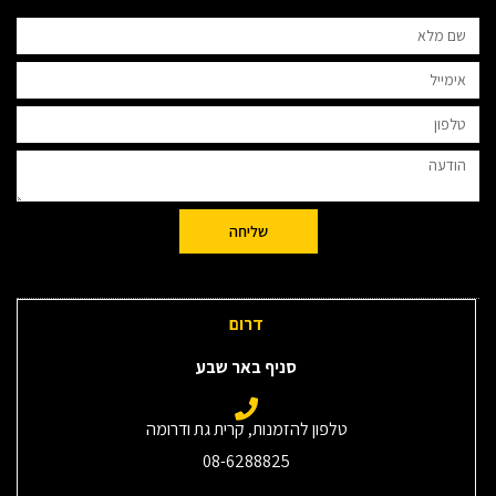
שליחה
דרום
סניף באר שבע
טלפון להזמנות, קרית גת ודרומה
08-6288825