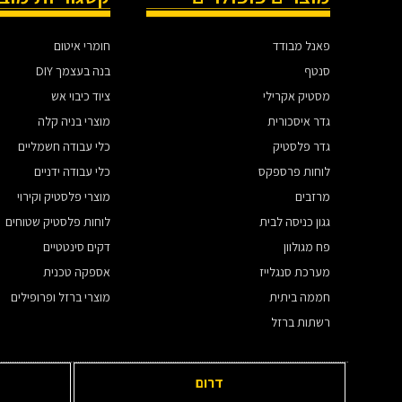
פאנל מבודד
חומרי איטום
סנטף
בנה בעצמך DIY
מסטיק אקרילי
ציוד כיבוי אש
גדר איסכורית
מוצרי בניה קלה
גדר פלסטיק
כלי עבודה חשמליים
לוחות פרספקס
כלי עבודה ידניים
מרזבים
מוצרי פלסטיק וקירוי
גגון כניסה לבית
לוחות פלסטיק שטוחים
פח מגולוון
דקים סינטטיים
מערכת סנגלייז
אספקה טכנית
חממה ביתית
מוצרי ברזל ופרופילים
רשתות ברזל
דרום