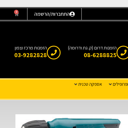
0
התחברות/הרשמה
הזמנות דרום (ק. גת ודרומה)
הזמנות מרכז וצפון
03-9282828
08-6288825
פרופילים
אספקה טכנית