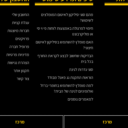
מהם סוגי סיליקון לאיטום המומלצים
החשבון שלי
לשימוש?
עגלת קניות
חיפוי לפרגולה באמצעות לוחות פי וי סי
חברות מיוצגות
או פוליקרבונט
פרויקטים
האם מומלץ להשתמש בסיליקון לאיטום
פרופיל חברה
חיצוני?
מדיניות פרטיות
הבדיקות שחשוב לבצע לקראת החורף
בכל בית
הצהרת נגישות
סוגי גדרות לגינה
תקנון אתר
הוראות התקנת גג פאנל מבודד
צור קשר
למה מומלץ להשתמש בחומרי ברזל
ואלומיניום לגינה של הבית?
למאמרים נוספים
מרכז
מרכז