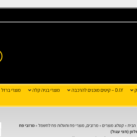
ק
D.I.Y – קיטים מוכנים להרכבה
מוצרי בניה קלה
מוצרי ברזל ו
הבית
»
קטלוג מוצרים
»
מרזבים, מוצרי פח ותעלות פח לחשמל
»
מרזבי פח
לוון (חצי עגול)