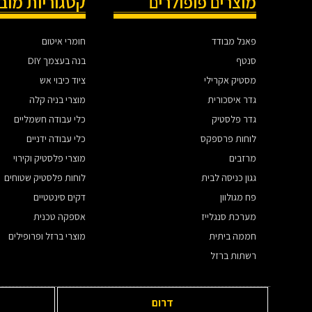
מוצרים פופולרים
קטגוריות מוב
פאנל מבודד
חומרי איטום
סנטף
בנה בעצמך DIY
מסטיק אקרילי
ציוד כיבוי אש
גדר איסכורית
מוצרי בניה קלה
גדר פלסטיק
כלי עבודה חשמליים
לוחות פרספקס
כלי עבודה ידניים
מרזבים
מוצרי פלסטיק וקירוי
גגון כניסה לבית
לוחות פלסטיק שטוחים
פח מגולוון
דקים סינטטיים
מערכת סנגלייז
אספקה טכנית
חממה ביתית
מוצרי ברזל ופרופילים
רשתות ברזל
דרום