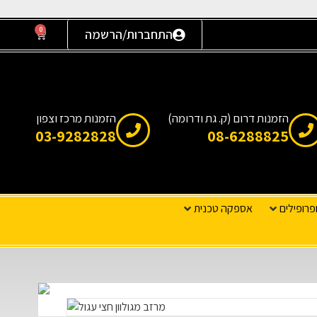
0
התחברות/הרשמה
הזמנות דרום (ק. גת ודרומה)
הזמנות מרכז וצפון
03-9282828
08-6288825
פרופילים
אספקה טכנית