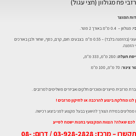
זבי פח מגולוון (חצי עגול)
ות המוצר
י:
מגולוון – 0.4 מ"מ באורך 2 מטר.
צבעוני (בהזמנה בלבד) – 0.55 מ"מ בצבעים: חום, קרם, כסף, שחור ולבן באורכים
 הזמנה.
סת תעלה:
280 מ"מ, 333 מ"מ,
ר צינור:
70 מ"מ, 100 מ"מ
רת מרזבית מייצרים ומוכרים חלקים ואביזרים משלימים למרזבים .
 לנו מחלקת ביצוע להרכבה או לתיקון מרזבים !
 ממליצים במידת הצורך להיוועץ בבעל מקצוע לפני ביצוע רכישה.
לכם שאלה? הצוות המקצועי בחנות ישמח לסייע
התקשרו – מרכז: 03-928-2828 / דרום: 08-