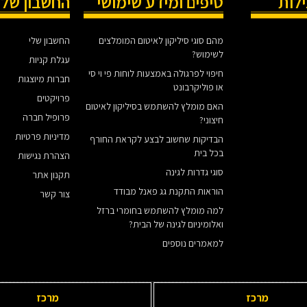
ילות
טיפים ומידע שימושי
החשבון שלי
מהם סוגי סיליקון לאיטום המומלצים
החשבון שלי
לשימוש?
עגלת קניות
חיפוי לפרגולה באמצעות לוחות פי וי סי
חברות מיוצגות
או פוליקרבונט
פרויקטים
האם מומלץ להשתמש בסיליקון לאיטום
פרופיל חברה
חיצוני?
מדיניות פרטיות
הבדיקות שחשוב לבצע לקראת החורף
בכל בית
הצהרת נגישות
סוגי גדרות לגינה
תקנון אתר
הוראות התקנת גג פאנל מבודד
צור קשר
למה מומלץ להשתמש בחומרי ברזל
ואלומיניום לגינה של הבית?
למאמרים נוספים
מרכז
מרכז