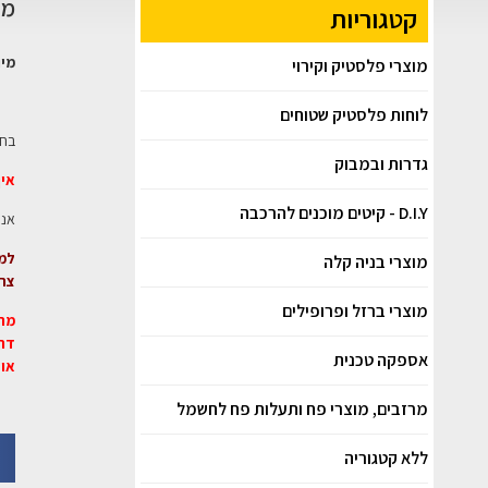
מר
קטגוריות
מיו
מוצרי פלסטיק וקירוי
לוחות פלסטיק שטוחים
בחב
גדרות ובמבוק
אין
D.I.Y - קיטים מוכנים להרכבה
אנו
למי
מוצרי בניה קלה
צרו
מוצרי ברזל ופרופילים
מרכז –
דרום – 
אספקה טכנית
או 
מרזבים, מוצרי פח ותעלות פח לחשמל
ללא קטגוריה