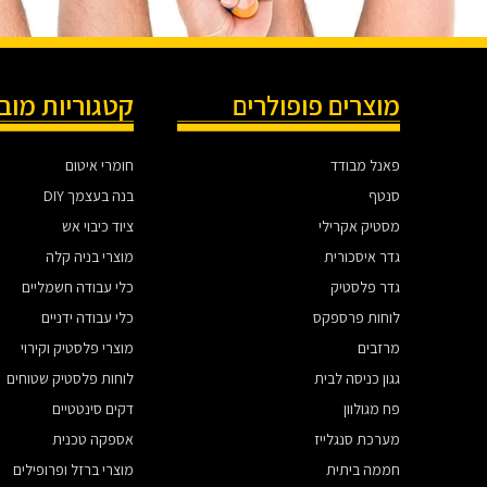
מוצרים פופולרים
קטגוריות מוב
פאנל מבודד
חומרי איטום
סנטף
בנה בעצמך DIY
מסטיק אקרילי
ציוד כיבוי אש
גדר איסכורית
מוצרי בניה קלה
גדר פלסטיק
כלי עבודה חשמליים
לוחות פרספקס
כלי עבודה ידניים
מרזבים
מוצרי פלסטיק וקירוי
גגון כניסה לבית
לוחות פלסטיק שטוחים
פח מגולוון
דקים סינטטיים
מערכת סנגלייז
אספקה טכנית
חממה ביתית
מוצרי ברזל ופרופילים