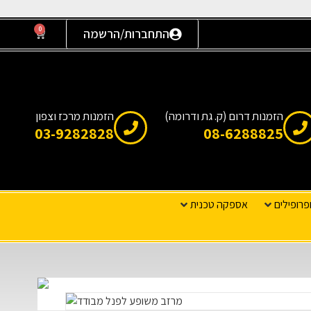
0
התחברות/הרשמה
הזמנות דרום (ק. גת ודרומה)
הזמנות מרכז וצפון
03-9282828
08-6288825
פרופילים
אספקה טכנית