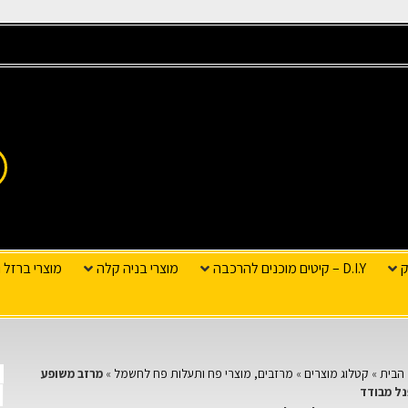
ק
D.I.Y – קיטים מוכנים להרכבה
מוצרי בניה קלה
מוצרי ברזל ו
הבית
»
קטלוג מוצרים
»
מרזבים, מוצרי פח ותעלות פח לחשמל
»
מרזב משופע
ל מבודד